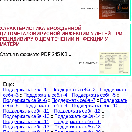
30 06 2026 3:27:16
ХАРАКТЕРИСТИКА ВРОЖДЁННОЙ
ЦИТОМЕГАЛОВИРУСНОЙ ИНФЕКЦИИ У ДЕТЕЙ ПРИ
РЕЦИДИВИРУЮЩЕМ ТЕЧЕНИИ ИНФЕКЦИИ У
МАТЕРИ
Статья в формате PDF 245 KB...
29 06 2026 22:54:15
Еще:
Поддержать себя -1
::
Поддержать себя -2
::
Поддержать
себя -3
::
Поддержать себя -4
::
Поддержать себя -5
::
Поддержать себя -6
::
Поддержать себя -7
::
Поддержать
себя -8
::
Поддержать себя -9
::
Поддержать себя -10
::
Поддержать себя -11
::
Поддержать себя -12
::
Поддержать себя -13
::
Поддержать себя -14
::
Поддержать себя -15
::
Поддержать себя -16
::
Поддержать себя -17
::
Поддержать себя -18
::