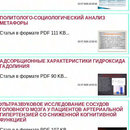
03 07 2026 20:30:44
ПОЛИТОЛОГО-СОЦИОЛОГИЧЕСКИЙ АНАЛИЗ
МЕТАФОРЫ
Статья в формате PDF 111 KB...
02 07 2026 12:52:41
АДСОРБЦИОННЫЕ ХАРАКТЕРИСТИКИ ГИДРОКСИДА
ГАДОЛИНИЯ
Статья в формате PDF 90 KB...
01 07 2026 14:51:51
УЛЬТРАЗВУКОВОЕ ИССЛЕДОВАНИЕ СОСУДОВ
ГОЛОВНОГО МОЗГА У ПАЦИЕНТОВ АРТЕРИАЛЬНОЙ
ГИПЕРТЕНЗИЕЙ СО СНИЖЕННОЙ КОГНИТИВНОЙ
ФУНКЦИЕЙ
Статья в формате PDF 107 KB...