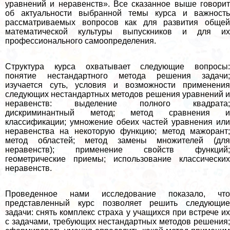
уравнений и неравенств». Все сказанное выше говорит
об актуальности выбранной темы курса и важность
рассматриваемых вопросов как для развития общей
математической культуры выпускников и для их
профессионального самоопределения.
Структура курса охватывает следующие вопросы:
понятие нестандартного метода решения задачи;
изучается суть, условия и возможности применения
следующих нестандартных методов решения уравнений и
неравенств: выделение полного квадрата;
дискриминантный метод; метод сравнения и
классификации; умножение обеих частей уравнения или
неравенства на некоторую функцию; метод мажорант;
метод областей; метод замены множителей (для
неравенств); применение свойств функций;
геометрические приемы; использование классических
неравенств.
Проведенное нами исследование показало, что
представленный курс позволяет решить следующие
задачи: снять комплекс стpaxa у учащихся при встрече их
с задачами, требующих нестандартных методов решения;