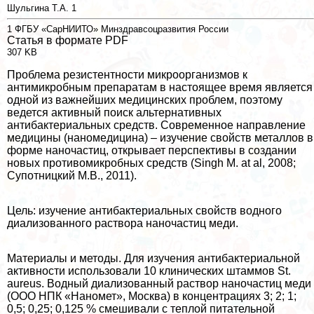
Шульгина Т.А.
1
1
ФГБУ «СарНИИТО» Минздравсоцразвития России
Статья в формате PDF
307 KB
Проблема резистентности микроорганизмов к
антимикробным препаратам в настоящее время является
одной из важнейших медицинских проблем, поэтому
ведется активный поиск альтернативных
антибактериальных средств. Современное направление
медицины (наномедицина) – изучение свойств металлов в
форме наночастиц, открывает перспективы в создании
новых противомикробных средств (Singh M. at al, 2008;
Супотницкий М.В., 2011).
Цель: изучение антибактериальных свойств водного
диализованного раствора наночастиц меди.
Материалы и методы. Для изучения антибактериальной
активности использовали 10 клинических штаммов St.
aureus. Водный диализованный раствор наночастиц меди
(ООО НПК «Наномет», Москва) в концентрациях 3; 2; 1;
0,5; 0,25; 0,125 % смешивали с теплой питательной