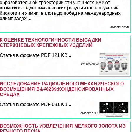
образовательной траектории эти учащиеся имеют
возможность достичь высоких результатов в изучении
биологии и химии, вплоть до побед на международных
олимпиадах. ...
31 07 2026 0:20:49
К ОЦЕНКЕ ТЕХНОЛОГИЧНОСТИ ВЫСАДКИ
СТЕРЖНЕВЫХ КРЕПЕЖНЫХ ИЗДЕЛИЙ
Статья в формате PDF 121 KB...
30 07 2026 2:20:48
ИССЛЕДОВАНИЕ РАДИАЛЬНОГО МЕХАНИЧЕСКОГО
ВОЗМУЩЕНИЯ В&#8239;КОНДЕНСИРОВАННЫХ
СРЕДАХ
Статья в формате PDF 691 KB...
29 07 2026 3:15:11
ВОЗМОЖНОСТЬ ИЗВЛЕЧЕНИЯ МЕЛКОГО ЗОЛОТА ИЗ
РЕЧНОГО ПЕСКА