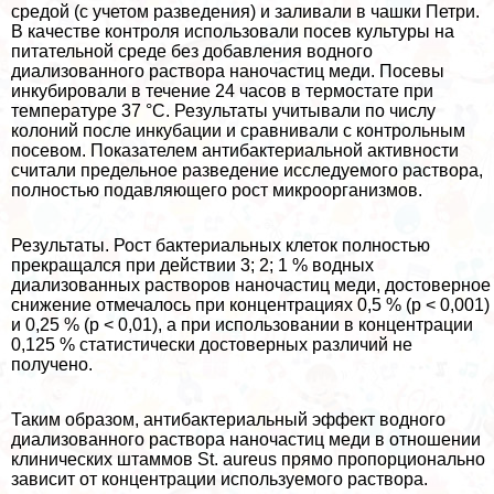
средой (с учетом разведения) и заливали в чашки Петри.
В качестве контроля использовали посев культуры на
питательной среде без добавления водного
диализованного раствора наночастиц меди. Посевы
инкубировали в течение 24 часов в термостате при
температуре 37 °С. Результаты учитывали по числу
колоний после инкубации и сравнивали с контрольным
посевом. Показателем антибактериальной активности
считали предельное разведение исследуемого раствора,
полностью подавляющего рост микроорганизмов.
Результаты. Рост бактериальных клеток полностью
прекращался при действии 3; 2; 1 % водных
диализованных растворов наночастиц меди, достоверное
снижение отмечалось при концентрациях 0,5 % (р < 0,001)
и 0,25 % (р < 0,01), а при использовании в концентрации
0,125 % статистически достоверных различий не
получено.
Таким образом, антибактериальный эффект водного
диализованного раствора наночастиц меди в отношении
клинических штаммов St. aureus прямо пропорционально
зависит от концентрации используемого раствора.