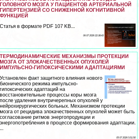
ГОЛОВНОГО МОЗГА У ПАЦИЕНТОВ АРТЕРИАЛЬНОЙ
ГИПЕРТЕНЗИЕЙ СО СНИЖЕННОЙ КОГНИТИВНОЙ
ФУНКЦИЕЙ
Статья в формате PDF 107 KB...
06 07 2026 22:38:43
ТЕРМОДИНАМИЧЕСКИЕ МЕХАНИЗМЫ ПРОТЕКЦИИ
МОЗГА ОТ ЗЛОКАЧЕСТВЕННЫХ ОПУХОЛЕЙ
ИМПУЛЬСНО-ГИПОКСИЧЕСКИМИ АДАПТАЦИЯМИ
Установлен факт защитного влияния нового
бионического режима импульсно-
гипоксических адаптаций на
восстановительные процессы коры мозга
после удаления внутричерепных опухолей у
нейрохирургических больных. Механизмом протекции
мозга от рецидива злокачественных опухолей может быть
согласование ритмов энергопродукции и
энергопотрeбления в процессе формирования адаптации.
...
05 07 2026 5:51:50