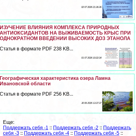
02 07 2026 21:36:36
ИЗУЧЕНИЕ ВЛИЯНИЯ КОМПЛЕКСА ПРИРОДНЫХ
АНТИОКСИДАНТОВ НА ВЫЖИВАЕМОСТЬ КРЫС ПРИ
ОДНОКРАТНОМ ВВЕДЕНИИ ВЫСОКИХ ДОЗ ЭТАНОЛА
Статья в формате PDF 238 KB...
01 07 2026 10:22:34
Географическая хаpaктеристика озера Ламна
Ивановской области
Статья в формате PDF 256 KB...
30 06 2026 13:37:37
Еще:
Поддержать себя -1
::
Поддержать себя -2
::
Поддержать
себя -3
::
Поддержать себя -4
::
Поддержать себя -5
::