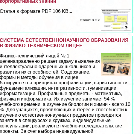
корпоративных знаний
Статья в формате PDF 106 KB...
01 08 2026 14:16:52
СИСТЕМА ЕСТЕСТВЕННОНАУЧНОГО ОБРАЗОВАНИЯ
В ФИЗИКО-ТЕХНИЧЕСКОМ ЛИЦЕЕ
Физико-технический лицей № 1
целенаправленно решает задачу выявления
интеллектуально одаренных школьников и
развития их способностей. Содержание,
формы и методы обучения в лицее
базируются на принципах профилизации, вариативности,
фундаментализации, интегративности, гуманизации,
иформатизации. Профильные предметы - математика,
физика и информатика. Их изучение занимает 54 %
учебного времени, а изучение биологии и химии - всего 10
%. Для учащихся, проявляющих интерес и способности к
изучению естественнонаучных предметов проводятся
занятия в спецкурсах и кружках, индивидуальные
консультации, реализуются учебно-исследовательские
проекты. За счет выбора индивидуальной