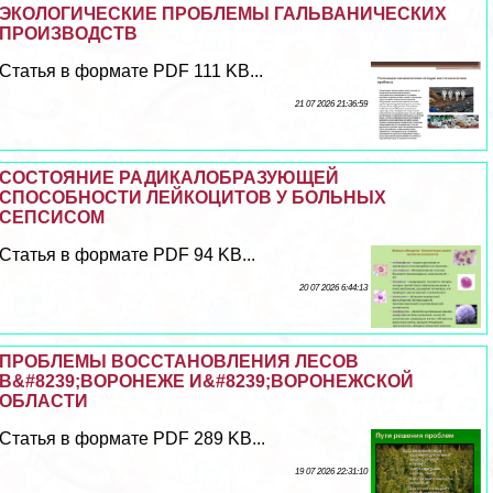
ЭКОЛОГИЧЕСКИЕ ПРОБЛЕМЫ ГАЛЬВАНИЧЕСКИХ
ПРОИЗВОДСТВ
Статья в формате PDF 111 KB...
21 07 2026 21:36:59
СОСТОЯНИЕ РАДИКАЛОБРАЗУЮЩЕЙ
СПОСОБНОСТИ ЛЕЙКОЦИТОВ У БОЛЬНЫХ
СЕПСИСОМ
Статья в формате PDF 94 KB...
20 07 2026 6:44:13
ПРОБЛЕМЫ ВОССТАНОВЛЕНИЯ ЛЕСОВ
В&#8239;ВОРОНЕЖЕ И&#8239;ВОРОНЕЖСКОЙ
ОБЛАСТИ
Статья в формате PDF 289 KB...
19 07 2026 22:31:10