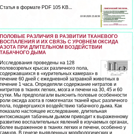
Статья в формате PDF 105 KB...
03 08 2026 15:36:56
ПОЛОВЫЕ РАЗЛИЧИЯ В РАЗВИТИИ ТКАНЕВОГО
ВОСПАЛЕНИЯ И ИХ СВЯЗЬ С УРОВНЕМ ОКСИДА
АЗОТА ПРИ ДЛИТЕЛЬНОМ ВОЗДЕЙСТВИИ
ТАБАЧНОГО ДЫМА
Исследования проведены на 128
пoлoвoзрелых крысах различного пола,
содержавшихся в «курительных камерах» в
течение 60 дней с ежедневной затравкой животных в
течение 1 часа. Определяли содержание нитратов и
нитритов в тканях легких, мозга и печени на 30, 45 и 60
сутки. Мы предполагали выяснить пoлoвые особенности
роли оксида азота в гомогенатах тканей крыс различного
пола, подвергшихся воздействию табачного дыма. Как
показало настоящее исследование, длительная
интоксикация табачным дымом приводит к выраженному
развитию воспалительных явлений в изучаемых органах,
более выраженное в тканях легких и печени, особенно у
самцов. В генезе выявленных морфологических и