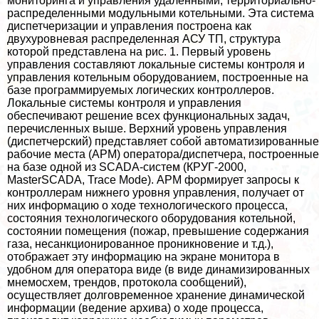
мониторинга и управления удаленными, территориально-
распределенными модульными котельными. Эта система
диспетчеризации и управления построена как
двухуровневая распределенная АСУ ТП, структура
которой представлена на рис. 1. Первый уровень
управления составляют локальные системы контроля и
управления котельным оборудованием, построенные на
базе программируемых логических контроллеров.
Локальные системы контроля и управления
обеспечивают решение всех функциональных задач,
перечисленных выше. Верхний уровень управления
(диспетчерский) представляет собой автоматизированные
рабочие места (АРМ) оператора/диспетчера, построенные
на базе одной из SCADA-систем (КРУГ-2000,
MasterSCADA, Trace Mode). АРМ формирует запросы к
контроллерам нижнего уровня управления, получает от
них информацию о ходе технологического процесса,
состояния технологического оборудования котельной,
состоянии помещения (пожар, превышение содержания
газа, несанкционированное проникновение и т.д.),
отображает эту информацию на экране монитора в
удобном для оператора виде (в виде динамизированных
мнемосхем, трендов, протокола сообщений),
осуществляет долговременное хранение динамической
информации (ведение архива) о ходе процесса,