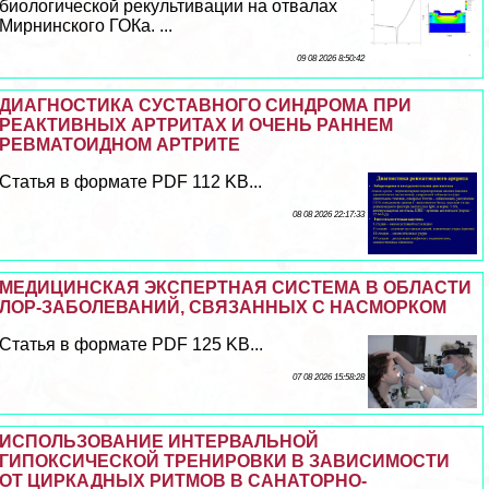
биологической рекультивации на отвалах
Мирнинского ГОКа. ...
09 08 2026 8:50:42
ДИАГНОСТИКА СУСТАВНОГО СИНДРОМА ПРИ
РЕАКТИВНЫХ АРТРИТАХ И ОЧЕНЬ РАННЕМ
РЕВМАТОИДНОМ АРТРИТЕ
Статья в формате PDF 112 KB...
08 08 2026 22:17:33
МЕДИЦИНСКАЯ ЭКСПЕРТНАЯ СИСТЕМА В ОБЛАСТИ
ЛОР-ЗАБОЛЕВАНИЙ, СВЯЗАННЫХ С НАСМОРКОМ
Статья в формате PDF 125 KB...
07 08 2026 15:58:28
ИСПОЛЬЗОВАНИЕ ИНТЕРВАЛЬНОЙ
ГИПОКСИЧЕСКОЙ ТРЕНИРОВКИ В ЗАВИСИМОСТИ
ОТ ЦИРКАДНЫХ РИТМОВ В САНАТОРНО-