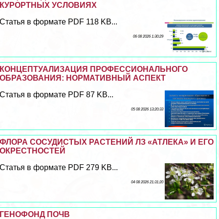
КУРОРТНЫХ УСЛОВИЯХ
Статья в формате PDF 118 KB...
06 08 2026 1:30:29
КОНЦЕПТУАЛИЗАЦИЯ ПРОФЕССИОНАЛЬНОГО
ОБРАЗОВАНИЯ: НОРМАТИВНЫЙ АСПЕКТ
Статья в формате PDF 87 KB...
05 08 2026 13:20:33
ФЛОРА СОСУДИСТЫХ РАСТЕНИЙ ЛЗ «АТЛЕКА» И ЕГО
ОКРЕСТНОСТЕЙ
Статья в формате PDF 279 KB...
04 08 2026 21:31:20
ГЕНОФОНД ПОЧВ