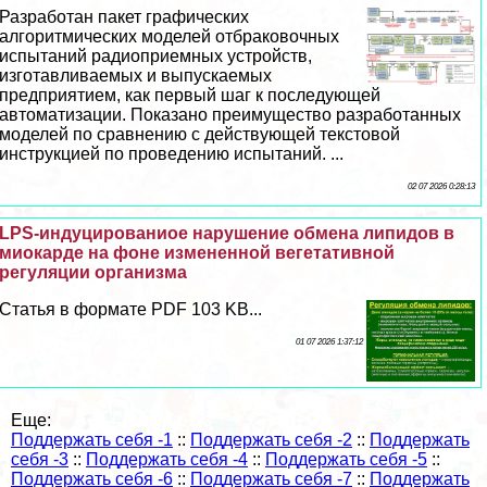
Разработан пакет графических
алгоритмических моделей отбpaковочных
испытаний радиоприемных устройств,
изготавливаемых и выпускаемых
предприятием, как первый шаг к последующей
автоматизации. Показано преимущество разработанных
моделей по сравнению с действующей текстовой
инструкцией по проведению испытаний. ...
02 07 2026 0:28:13
LPS-индуцированиое нарушение обмена липидов в
миокарде на фоне измененной вегетативной
регуляции организма
Статья в формате PDF 103 KB...
01 07 2026 1:37:12
Еще:
Поддержать себя -1
::
Поддержать себя -2
::
Поддержать
себя -3
::
Поддержать себя -4
::
Поддержать себя -5
::
Поддержать себя -6
::
Поддержать себя -7
::
Поддержать