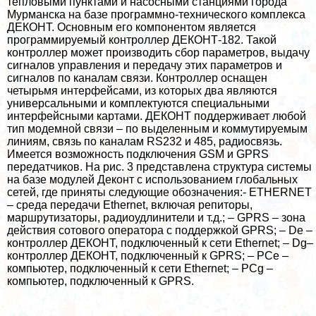
тепловыми пунктами и насосными станциями города
Мурманска на базе программно-технического комплекса
ДЕКОНТ. Основным его компонентом является
программируемый контроллер ДЕКОНТ-182. Такой
контроллер может производить сбор параметров, выдачу
сигналов управления и передачу этих параметров и
сигналов по каналам связи. Контроллер оснащен
четырьмя интерфейсами, из которых два являются
универсальными и комплектуются специальными
интерфейсными картами. ДЕКОНТ поддерживает любой
тип модемной связи – по выделенным и коммутируемым
линиям, связь по каналам RS232 и 485, радиосвязь.
Имеется возможность подключения GSM и GPRS
передатчиков. На рис. 3 представлена структура системы
на базе модулей Деконт с использованием глобальных
сетей, где приняты следующие обозначения:- ETHERNET
– среда передачи Ethernet, включая репиторы,
маршрутизаторы, радиоудлинители и т.д.; – GPRS – зона
действия сотового оператора с поддержкой GPRS; – De –
контроллер ДЕКОНТ, подключенный к сети Ethernet; – Dg–
контроллер ДЕКОНТ, подключенный к GPRS; – PCe –
компьютер, подключенный к сети Ethernet; – PCg –
компьютер, подключенный к GPRS.