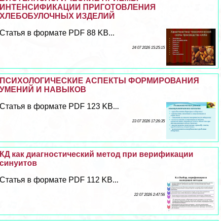
ИНТЕНСИФИКАЦИИ ПРИГОТОВЛЕНИЯ
ХЛЕБОБУЛОЧНЫХ ИЗДЕЛИЙ
Статья в формате PDF 88 KB...
24 07 2026 15:25:15
ПСИХОЛОГИЧЕСКИЕ АСПЕКТЫ ФОРМИРОВАНИЯ
УМЕНИЙ И НАВЫКОВ
Статья в формате PDF 123 KB...
23 07 2026 17:26:35
КД как диагностический метод при верификации
синуитов
Статья в формате PDF 112 KB...
22 07 2026 2:47:56