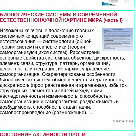
БИОЛОГИЧЕСКИЕ СИСТЕМЫ В СОВРЕМЕННОЙ
ЕСТЕСТВЕННОНАУЧНОЙ КАРТИНЕ МИРА (часть I)
Изложены ключевые положения главных
системных концепций современного
естествознания — системологии (общей
теория систем) и синергетики (теории
самоорганизующихся систем). Рассмотрены
основные свойства системных объектов: дискретность,
элемент, связи, структура, паттерн, организация,
целостность, интеграция, иерархия, управление,
самоорганизация. Охаpaктеризованы особенности
биологических систем: обмен веществ, итеративность,
дискретность (прострaнcтвенная и временная), избыток
структурных элементов и связей между ними,
наследственность и изменчивость, способность к
самоорганизации и саморазвитию, раздражимость и
возбудимость, способность к адаптации,
самовоспроизведение (размножение). ...
06 08 2026 23:32:43
СОСТОЯНИЕ АКТИВНОСТИ ПРО- И