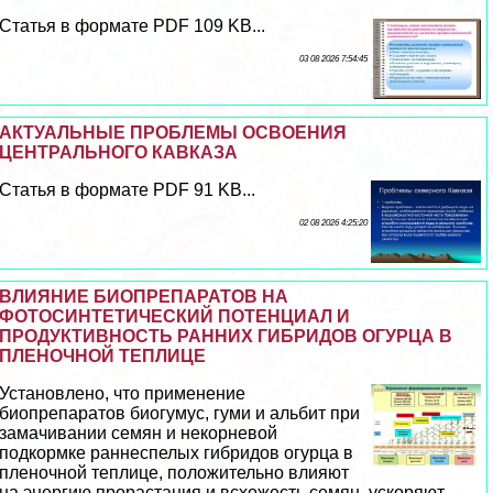
Статья в формате PDF 109 KB...
03 08 2026 7:54:45
АКТУАЛЬНЫЕ ПРОБЛЕМЫ ОСВОЕНИЯ
ЦЕНТРАЛЬНОГО КАВКАЗА
Статья в формате PDF 91 KB...
02 08 2026 4:25:20
ВЛИЯНИЕ БИОПРЕПАРАТОВ НА
ФОТОСИНТЕТИЧЕСКИЙ ПОТЕНЦИАЛ И
ПРОДУКТИВНОСТЬ РАННИХ ГИБРИДОВ ОГУРЦА В
ПЛЕНОЧНОЙ ТЕПЛИЦЕ
Установлено, что применение
биопрепаратов биогумус, гуми и альбит при
замачивании семян и некорневой
подкормке раннеспелых гибридов огурца в
пленочной теплице, положительно влияют
на энергию прорастания и всхожесть семян, ускоряют