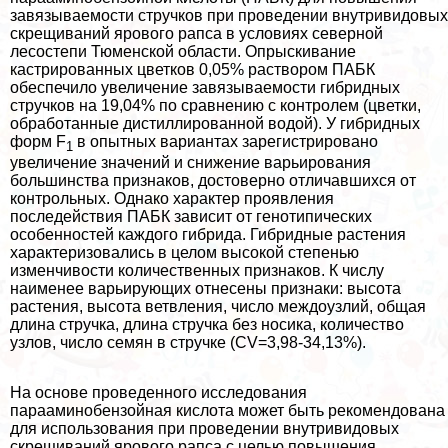
завязываемости стручков при проведении внутривидовых
скрещиваний ярового рапса в условиях северной
лесостепи Тюменской области. Опрыскивание
кастрированных цветков 0,05% раствором ПАБК
обеспечило увеличение завязываемости гибридных
стручков на 19,04% по сравнению с контролем (цветки,
обработанные дистиллированной водой). У гибридных
форм F
в опытных вариантах зарегистрировано
1
увеличение значений и снижение варьирования
большинства признаков, достоверно отличавшихся от
контрольных. Однако хаpaктер проявления
последействия ПАБК зависит от генотипических
особенностей каждого гибрида. Гибридные растения
хаpaктеризовались в целом высокой степенью
изменчивости количественных признаков. К числу
наименее варьирующих отнесены признаки: высота
растения, высота ветвления, число междоузлий, общая
длина стручка, длина стручка без носика, количество
узлов, число семян в стручке (CV=3,98-34,13%).
На основе проведенного исследования
парааминобензойная кислота может быть рекомендована
для использования при проведении внутривидовых
скрещиваний ярового рапса с целью повышения