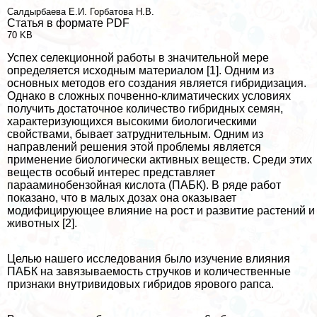
Салдырбаева Е.И.
Горбатова Н.В.
Статья в формате PDF
70 KB
Успех селекционной работы в значительной мере
определяется исходным материалом [1]. Одним из
основных методов его создания является гибридизация.
Однако в сложных почвенно-климатических условиях
получить достаточное количество гибридных семян,
хаpaктеризующихся высокими биологическими
свойствами, бывает затруднительным. Одним из
направлений решения этой проблемы является
применение биологически активных веществ. Среди этих
веществ особый интерес представляет
парааминобензойная кислота (ПАБК). В ряде работ
показано, что в малых дозах она оказывает
модифицирующее влияние на рост и развитие растений и
животных [2].
Целью нашего исследования было изучение влияния
ПАБК на завязываемость стручков и количественные
признаки внутривидовых гибридов ярового рапса.