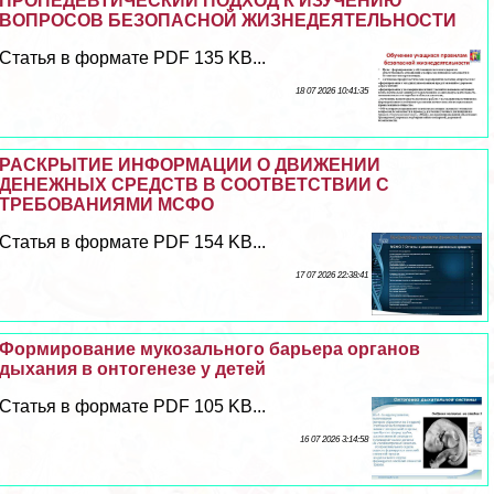
ПРОПЕДЕВТИЧЕСКИЙ ПОДХОД К ИЗУЧЕНИЮ
ВОПРОСОВ БЕЗОПАСНОЙ ЖИЗНЕДЕЯТЕЛЬНОСТИ
Статья в формате PDF 135 KB...
18 07 2026 10:41:35
РАСКРЫТИЕ ИНФОРМАЦИИ О ДВИЖЕНИИ
ДЕНЕЖНЫХ СРЕДСТВ В СООТВЕТСТВИИ С
ТРЕБОВАНИЯМИ МСФО
Статья в формате PDF 154 KB...
17 07 2026 22:38:41
Формирование мукозального барьера органов
дыхания в онтогенезе у детей
Статья в формате PDF 105 KB...
16 07 2026 3:14:58