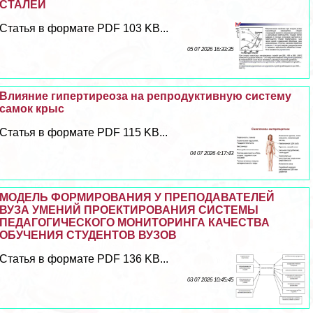
СТАЛЕЙ
Статья в формате PDF 103 KB...
05 07 2026 16:33:35
Влияние гипертиреоза на репродуктивную систему
самок крыс
Статья в формате PDF 115 KB...
04 07 2026 4:17:43
МОДЕЛЬ ФОРМИРОВАНИЯ У ПРЕПОДАВАТЕЛЕЙ
ВУЗА УМЕНИЙ ПРОЕКТИРОВАНИЯ СИСТЕМЫ
ПЕДАГОГИЧЕСКОГО МОНИТОРИНГА КАЧЕСТВА
ОБУЧЕНИЯ СТУДЕНТОВ ВУЗОВ
Статья в формате PDF 136 KB...
03 07 2026 10:45:45