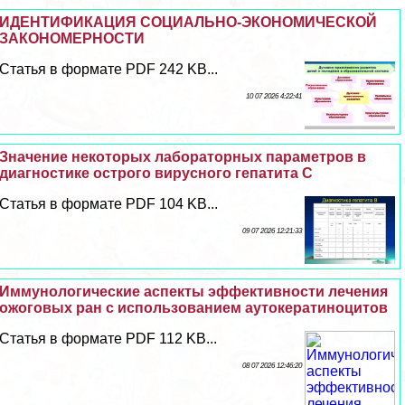
ИДЕНТИФИКАЦИЯ СОЦИАЛЬНО-ЭКОНОМИЧЕСКОЙ
ЗАКОНОМЕРНОСТИ
Статья в формате PDF 242 KB...
10 07 2026 4:22:41
Значение некоторых лабораторных параметров в
диагностике острого вирусного гепатита С
Статья в формате PDF 104 KB...
09 07 2026 12:21:33
Иммунологические аспекты эффективности лечения
ожоговых ран с использованием аутокератиноцитов
Статья в формате PDF 112 KB...
08 07 2026 12:46:20