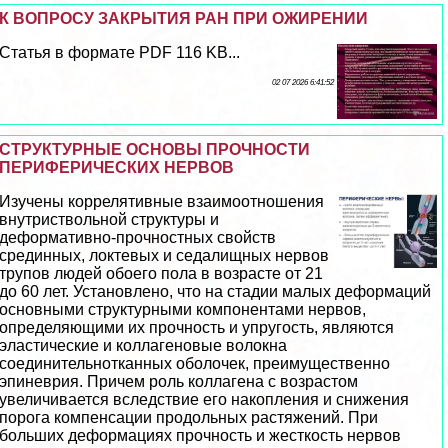
К ВОПРОСУ ЗАКРЫТИЯ РАН ПРИ ОЖИРЕНИИ
Статья в формате PDF 116 KB...
02 07 2026 6:41:52
СТРУКТУРНЫЕ ОСНОВЫ ПРОЧНОСТИ
ПЕРИФЕРИЧЕСКИХ НЕРВОВ
Изучены коррелятивные взаимоотношения
внутриствольной структуры и
деформативно-прочностных свойств
срединных, локтевых и седалищных нервов
трупов людей обоего пола в возрасте от 21
до 60 лет. Установлено, что на стадии малых деформаций
основными структурными компонентами нервов,
определяющими их прочность и упругость, являются
эластические и коллагеновые волокна
соединительнотканных оболочек, преимущественно
эпиневрия. Причем роль коллагена с возрастом
увеличивается вследствие его накопления и снижения
порога компенсации продольных растяжений. При
больших деформациях прочность и жесткость нервов