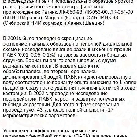
В исследовании были использованы 6 образцов ярового
рапса, различного эколого-географического
происхождения: Ратник, ЛК-850-98, ЛК-053-00, ЛК-054-00
(ВНИПТИ рапса); Magnum (Канада); СИБНИИК-98
(Сибирский НИИ кормов); и Ханна (Швеция).
В 2001г. было проведено скрещивание
экспериментальных образцов по неполной диаллельной
схеме и исследовано влияние различных концентраций
ПАБК (0,01; 0,05; 0,1%) на завязываемость гибридных
стручков. Варианты опыта сравнивались с двумя
вариантами контроля. В первом цветки не
обpaбатывались, во втором - орошались
дистиллированной водой. ПАБК или дистиллированную
воду соответственно варианту опыта наносили по 1 капле
на цветки сразу после удаления тычиночных нитей в ходе
кастрации. В 2002 г. проведено исследование
последействия ПАБК на рост и развитие полученных
гибридных растений. Для этого в фазе созревания
проведен учет 43, а в фазе полной спелости - 17
морфометрических параметров.
Установлена эффективность применения
парааминобензойной кислоты (ПАБК) для повышения