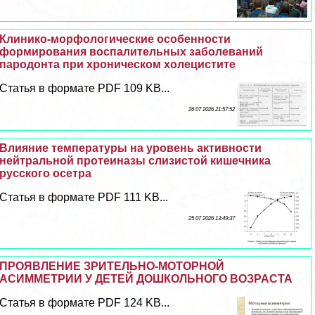
Клинико-морфологические особенности
формирования воспалительных заболеваний
пародонта при хроническом холецистите
Статья в формате PDF 109 KB...
26 07 2026 21:57:52
Влияние температуры на уровень активности
нейтральной протеиназы слизистой кишечника
русского осетра
Статья в формате PDF 111 KB...
25 07 2026 13:49:37
ПРОЯВЛЕНИЕ ЗРИТЕЛЬНО-МОТОРНОЙ
АСИММЕТРИИ У ДЕТЕЙ ДОШКОЛЬНОГО ВОЗРАСТА
Статья в формате PDF 124 KB...