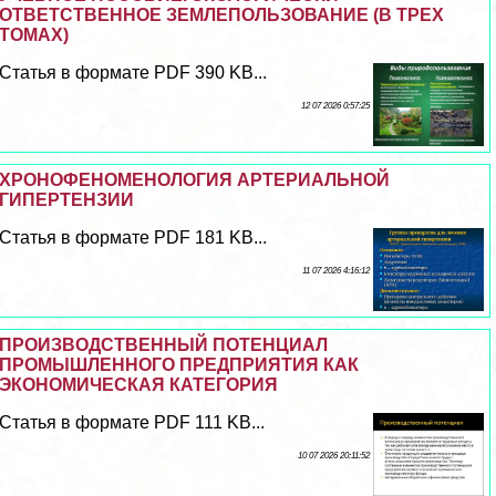
ОТВЕТСТВЕННОЕ ЗЕМЛЕПОЛЬЗОВАНИЕ (В ТРЕХ
ТОМАХ)
Статья в формате PDF 390 KB...
12 07 2026 0:57:25
ХРОНОФЕНОМЕНОЛОГИЯ АРТЕРИАЛЬНОЙ
ГИПЕРТЕНЗИИ
Статья в формате PDF 181 KB...
11 07 2026 4:16:12
ПРОИЗВОДСТВЕННЫЙ ПОТЕНЦИАЛ
ПРОМЫШЛЕННОГО ПРЕДПРИЯТИЯ КАК
ЭКОНОМИЧЕСКАЯ КАТЕГОРИЯ
Статья в формате PDF 111 KB...
10 07 2026 20:11:52