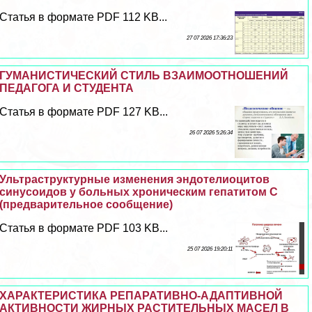
Статья в формате PDF 112 KB...
27 07 2026 17:36:23
ГУМАНИСТИЧЕСКИЙ СТИЛЬ ВЗАИМООТНОШЕНИЙ
ПЕДАГОГА И СТУДЕНТА
Статья в формате PDF 127 KB...
26 07 2026 5:26:34
Ультраструктурные изменения эндотелиоцитов
синусоидов у больных хроническим гепатитом С
(предварительное сообщение)
Статья в формате PDF 103 KB...
25 07 2026 19:20:11
ХАРАКТЕРИСТИКА РЕПАРАТИВНО-АДАПТИВНОЙ
АКТИВНОСТИ ЖИРНЫХ РАСТИТЕЛЬНЫХ МАСЕЛ В