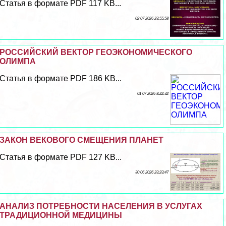
Статья в формате PDF 117 KB...
02 07 2026 23:55:58
РОССИЙСКИЙ ВЕКТОР ГЕОЭКОНОМИЧЕСКОГО
ОЛИМПА
Статья в формате PDF 186 KB...
01 07 2026 8:22:32
ЗАКОН ВЕКОВОГО СМЕЩЕНИЯ ПЛАНЕТ
Статья в формате PDF 127 KB...
30 06 2026 23:23:47
АНАЛИЗ ПОТРЕБНОСТИ НАСЕЛЕНИЯ В УСЛУГАХ
ТРАДИЦИОННОЙ МЕДИЦИНЫ