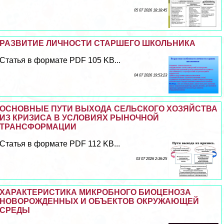
05 07 2026 18:18:45
РАЗВИТИЕ ЛИЧНОСТИ СТАРШЕГО ШКОЛЬНИКА
Статья в формате PDF 105 KB...
04 07 2026 19:53:23
ОСНОВНЫЕ ПУТИ ВЫХОДА СЕЛЬСКОГО ХОЗЯЙСТВА
ИЗ КРИЗИСА В УСЛОВИЯХ РЫНОЧНОЙ
ТРАНСФОРМАЦИИ
Статья в формате PDF 112 KB...
03 07 2026 2:36:25
ХАРАКТЕРИСТИКА МИКРОБНОГО БИОЦЕНОЗА
НОВОРОЖДЕННЫХ И ОБЪЕКТОВ ОКРУЖАЮЩЕЙ
СРЕДЫ