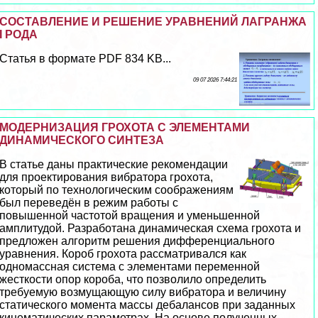
СОСТАВЛЕНИЕ И РЕШЕНИЕ УРАВНЕНИЙ ЛАГРАНЖА
I РОДА
Статья в формате PDF 834 KB...
09 07 2026 7:44:21
МОДЕРНИЗАЦИЯ ГРОХОТА С ЭЛЕМЕНТАМИ
ДИНАМИЧЕСКОГО СИНТЕЗА
В статье даны пpaктические рекомендации
для проектирования вибратора грохота,
который по технологическим соображениям
был переведён в режим работы с
повышенной частотой вращения и уменьшенной
амплитудой. Разработана динамическая схема грохота и
предложен алгоритм решения дифференциального
уравнения. Короб грохота рассматривался как
одномассная система с элементами переменной
жесткости опор короба, что позволило определить
требуемую возмущающую силу вибратора и величину
статического момента массы дeбaлансов при заданных
кинематических параметрах. На основе полученных