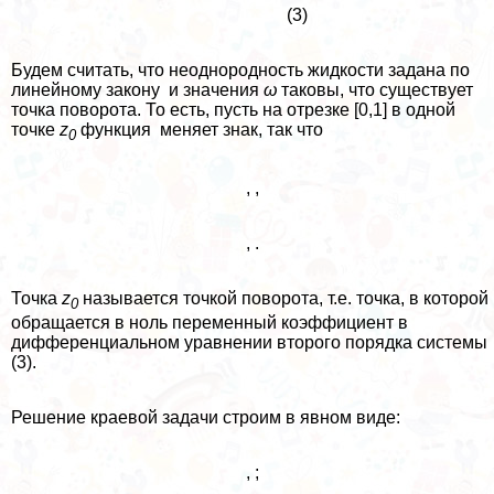
(3)
Будем считать, что неоднородность жидкости задана по
линейному закону и значения
ω
таковы, что существует
точка поворота. То есть, пусть на отрезке [0,1] в одной
точке
z
функция меняет знак, так что
0
, ,
, .
Точка
z
называется точкой поворота, т.е. точка, в которой
0
обращается в ноль переменный коэффициент в
дифференциальном уравнении второго порядка системы
(3).
Решение краевой задачи строим в явном виде:
, ;