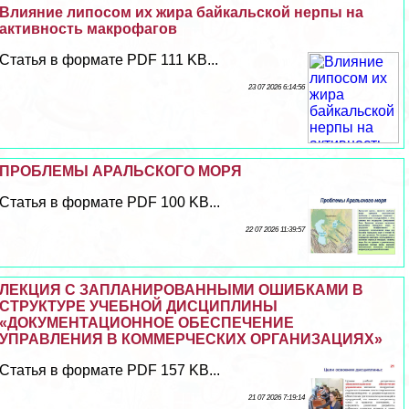
Влияние липосом их жира байкальской нерпы на
активность макрофагов
Статья в формате PDF 111 KB...
23 07 2026 6:14:56
ПРОБЛЕМЫ АРАЛЬСКОГО МОРЯ
Статья в формате PDF 100 KB...
22 07 2026 11:39:57
ЛЕКЦИЯ С ЗАПЛАНИРОВАННЫМИ ОШИБКАМИ В
СТРУКТУРЕ УЧЕБНОЙ ДИСЦИПЛИНЫ
«ДОКУМЕНТАЦИОННОЕ ОБЕСПЕЧЕНИЕ
УПРАВЛЕНИЯ В КОММЕРЧЕСКИХ ОРГАНИЗАЦИЯХ»
Статья в формате PDF 157 KB...
21 07 2026 7:19:14