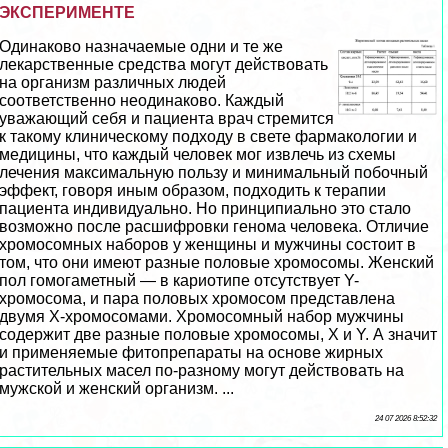
ЭКСПЕРИМЕНТЕ
Одинаково назначаемые одни и те же
лекарственные средства могут действовать
на организм различных людей
соответственно неодинаково. Каждый
уважающий себя и пациента врач стремится
к такому клиническому подходу в свете фармакологии и
медицины, что каждый человек мог извлечь из схемы
лечения максимальную пользу и минимальный побочный
эффект, говоря иным образом, подходить к терапии
пациента индивидуально. Но принципиально это стало
возможно после расшифровки генома человека. Отличие
хромосомных наборов у женщины и мужчины состоит в
том, что они имеют разные пoлoвые хромосомы. Женский
пол гомогаметный — в кариотипе отсутствует Y-
хромосома, и пара пoлoвых хромосом представлена
двумя X-хромосомами. Хромосомный набор мужчины
содержит две разные пoлoвые хромосомы, X и Y. А значит
и применяемые фитопрепараты на основе жирных
растительных масел по-разному могут действовать на
мужской и женский организм. ...
24 07 2026 8:52:32