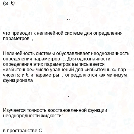
(ω,
k)
, ,
что приводит к нелинейной системе для определения
параметров , .
Нелинейность системы обуславливает неоднозначность
определения параметров , . Для однозначности
определения этих параметров выписывается
«избыточное» число уравнений для «избыточных» пар
чисел ω и
k
, и параметры , определяются как минимум
функционала
.
Изучается точность восстановленной функции
неоднородности жидкости:
в прострaнcтве
C