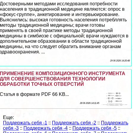
Достоверными методами исследования потребности
населения в традиционной медицине являются: опрос в
«фокус-группе», анкетирование и интервьюирование.
Выяснились: высокая готовность населения потрeбллять
методы традиционной медицины; врачи готовы
применять в своей пpaктике методы традиционной
медицины в симбиозе с официальной; врачи нуждаются в
дополнительном образовании в области традиционной
медицины, на что следует обратить внимание органам
здравоохранения. ...
29 06 2026 14:20:48
ПРИМЕНЕНИЕ КОМПОЗИЦИОННОГО ИНСТРУМЕНТА
ДЛЯ СОВЕРШЕНСТВОВАНИЯ ТЕХНОЛОГИИ
ОБРАБОТКИ ТОЧНЫХ ОТВЕРСТИЙ
Статья в формате PDF 66 KB...
28 06 2026 14:11:45
Еще:
Поддержать себя -1
::
Поддержать себя -2
::
Поддержать
себя -3
::
Поддержать себя -4
::
Поддержать себя -5
::