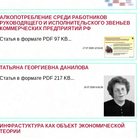
АЛКОПОТРЕБЛЕНИЕ СРЕДИ РАБОТНИКОВ
РУКОВОДЯЩЕГО И ИСПОЛНИТЕЛЬСКОГО ЗВЕНЬЕВ
КОММЕРЧЕСКИХ ПРЕДПРИЯТИЙ РФ
Статья в формате PDF 97 KB...
17 07 2026 12:53:41
ТАТЬЯНА ГЕОРГИЕВНА ДАНИЛОВА
Статья в формате PDF 217 KB...
16 07 2026 6:43:36
ИНФРАСТУКТУРА КАК ОБЪЕКТ ЭКОНОМИЧЕСКОЙ
ТЕОРИИ