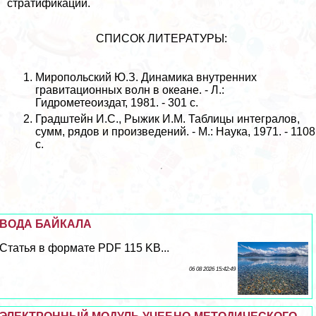
стратификации.
СПИСОК ЛИТЕРАТУРЫ:
Миропольский Ю.З. Динамика внутренних
гравитационных волн в океане. - Л.:
Гидрометеоиздат, 1981. - 301 с.
Градштейн И.С., Рыжик И.М. Таблицы интегралов,
сумм, рядов и произведений. - М.: Наука, 1971. - 1108
с.
ВОДА БАЙКАЛА
Статья в формате PDF 115 KB...
06 08 2026 15:42:49