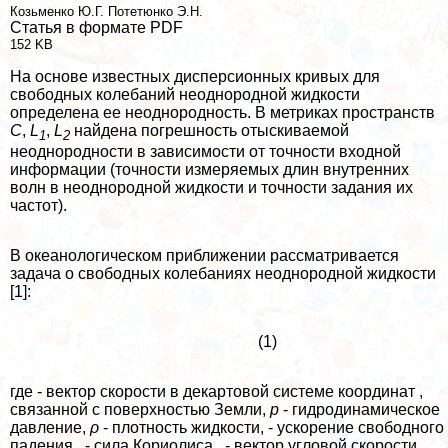
Козьменко Ю.Г.
Потетюнко Э.Н.
Статья в формате PDF
152 KB
На основе известных дисперсионных кривых для
свободных колебаний неоднородной жидкости
определена ее неоднородность. В метриках прострaнcтв
C
,
L
,
L
найдена погрешность отыскиваемой
1
2
неоднородности в зависимости от точности входной
информации (точности измеряемых длин внутренних
волн в неоднородной жидкости и точности задания их
частот).
В океанологическом приближении рассматривается
задача о свободных колебаниях неоднородной жидкости
[1]:
(1)
где - вектор скорости в декартовой системе координат ,
связанной с поверхностью Земли,
p
- гидродинамическое
давление,
ρ
- плотность жидкости, - ускорение свободного
падения, - сила Кориолиса, - вектор угловой скорости