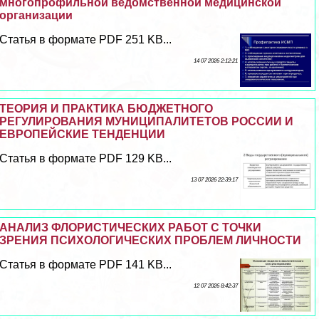
многопрофильной ведомственной медицинской
организации
Статья в формате PDF 251 KB...
14 07 2026 2:12:21
ТЕОРИЯ И ПРАКТИКА БЮДЖЕТНОГО
РЕГУЛИРОВАНИЯ МУНИЦИПАЛИТЕТОВ РОССИИ И
ЕВРОПЕЙСКИЕ ТЕНДЕНЦИИ
Статья в формате PDF 129 KB...
13 07 2026 22:39:17
АНАЛИЗ ФЛОРИСТИЧЕСКИХ РАБОТ С ТОЧКИ
ЗРЕНИЯ ПСИХОЛОГИЧЕСКИХ ПРОБЛЕМ ЛИЧНОСТИ
Статья в формате PDF 141 KB...
12 07 2026 8:42:37