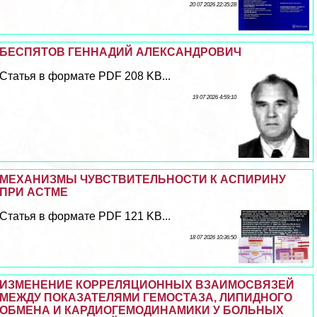
20 07 2026 22:35:28
БЕСПЯТОВ ГЕННАДИЙ АЛЕКСАНДРОВИЧ
Статья в формате PDF 208 KB...
19 07 2026 4:59:10
МЕХАНИЗМЫ ЧУВСТВИТЕЛЬНОСТИ К АСПИРИНУ
ПРИ АСТМЕ
Статья в формате PDF 121 KB...
18 07 2026 10:36:50
ИЗМЕНЕНИЕ КОРРЕЛЯЦИОННЫХ ВЗАИМОСВЯЗЕЙ
МЕЖДУ ПОКАЗАТЕЛЯМИ ГЕМОСТАЗА, ЛИПИДНОГО
ОБМЕНА И КАРДИОГЕМОДИНАМИКИ У БОЛЬНЫХ