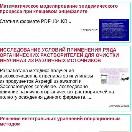
Математическое моделирование эпидемического
процесса при клещевом энцефалите
Статья в формате PDF 104 KB...
11 07 2026 7:15:51
ИССЛЕДОВАНИЕ УСЛОВИЙ ПРИМЕНЕНИЯ РЯДА
ОРГАНИЧЕСКИХ РАСТВОРИТЕЛЕЙ ДЛЯ ОЧИСТКИ
ИНУЛИНАЗ ИЗ РАЗЛИЧНЫХ ИСТОЧНИКОВ
Разработана методика получения
высокоочищенных препаратов инулиназы
из продуцентов Aspergillus awamori и
Saccharomyces cerevisiae. Исследовано
влияние различных органических растворителей на
полноту осаждения данного фермента. ...
10 07 2026 12:39:53
Решение интегральных уравнений операционным
методом