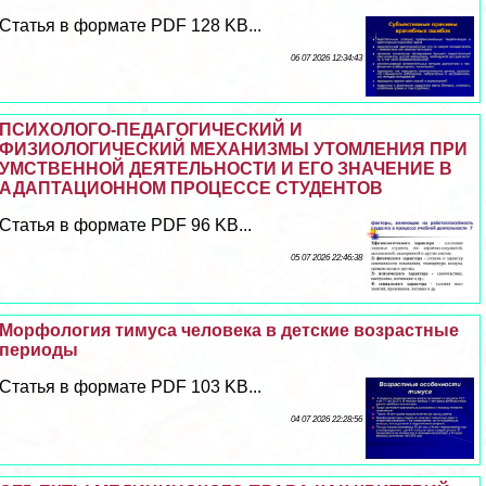
Статья в формате PDF 128 KB...
06 07 2026 12:34:43
ПСИХОЛОГО-ПЕДАГОГИЧЕСКИЙ И
ФИЗИОЛОГИЧЕСКИЙ МЕХАНИЗМЫ УТОМЛЕНИЯ ПРИ
УМСТВЕННОЙ ДЕЯТЕЛЬНОСТИ И ЕГО ЗНАЧЕНИЕ В
АДАПТАЦИОННОМ ПРОЦЕССЕ СТУДЕНТОВ
Статья в формате PDF 96 KB...
05 07 2026 22:46:38
Морфология тимуса человека в детские возрастные
периоды
Статья в формате PDF 103 KB...
04 07 2026 22:28:56