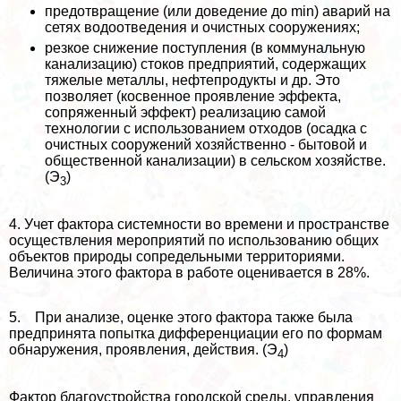
предотвращение (или доведение до min) аварий на
сетях водоотведения и очистных сооружениях;
резкое снижение поступления (в коммунальную
канализацию) стоков предприятий, содержащих
тяжелые металлы, нефтепродукты и др. Это
позволяет (косвенное проявление эффекта,
сопряженный эффект) реализацию самой
технологии с использованием отходов (осадка с
очистных сооружений хозяйственно - бытовой и
общественной канализации) в сельском хозяйстве.
(Э
)
3
4. Учет фактора системности во времени и прострaнcтве
осуществления мероприятий по использованию общих
объектов природы сопредельными территориями.
Величина этого фактора в работе оценивается в 28%.
5. При анализе, оценке этого фактора также была
предпринята попытка дифференциации его по формам
обнаружения, проявления, действия. (Э
)
4
Фактор благоустройства городской среды, управления