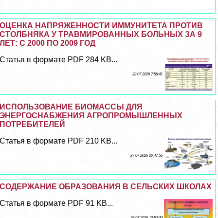
ОЦЕНКА НАПРЯЖЕННОСТИ ИММУНИТЕТА ПРОТИВ
СТОЛБНЯКА У ТРАВМИРОВАННЫХ БОЛЬНЫХ ЗА 9
ЛЕТ: С 2000 ПО 2009 ГОД
Статья в формате PDF 284 KB...
28 07 2026 7:56:41
ИСПОЛЬЗОВАНИЕ БИОМАССЫ ДЛЯ
ЭНЕРГОСНАБЖЕНИЯ АГРОПРОМЫШЛЕННЫХ
ПОТРЕБИТЕЛЕЙ
Статья в формате PDF 210 KB...
27 07 2026 20:47:56
СОДЕРЖАНИЕ ОБРАЗОВАНИЯ В СЕЛЬСКИХ ШКОЛАХ
Статья в формате PDF 91 KB...
26 07 2026 10:53:30