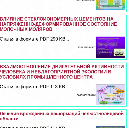
ВЛИЯНИЕ СТЕКЛОИОНОМЕРНЫХ ЦЕМЕНТОВ НА
НАПРЯЖЕННО-ДЕФОРМИРОВАННОЕ СОСТОЯНИЕ
МОЛОЧНЫХ МОЛЯРОВ
Статья в формате PDF 290 KB...
25 07 2026 6:49:57
ВЗАИМООТНОШЕНИЕ ДВИГАТЕЛЬНОЙ АКТИВНОСТИ
ЧЕЛОВЕКА И НЕБЛАГОПРИЯТНОЙ ЭКОЛОГИИ В
УСЛОВИЯХ ПРОМЫШЛЕННОГО ЦЕНТРА
Статья в формате PDF 113 KB...
24 07 2026 23:28:28
Лечение врожденных деформаций челюстнолицевой
области