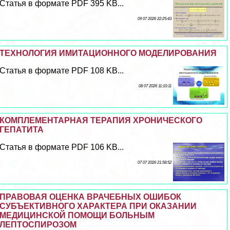
Статья в формате PDF 395 KB...
09 07 2026 22:25:43
ТЕХНОЛОГИЯ ИМИТАЦИОННОГО МОДЕЛИРОВАНИЯ
Статья в формате PDF 108 KB...
08 07 2026 11:10:11
КОМПЛЕМЕНТАРНАЯ ТЕРАПИЯ ХРОНИЧЕСКОГО
ГЕПАТИТА
Статья в формате PDF 106 KB...
07 07 2026 21:58:52
ПРАВОВАЯ ОЦЕНКА ВРАЧЕБНЫХ ОШИБОК
СУБЪЕКТИВНОГО ХАРАКТЕРА ПРИ ОКАЗАНИИ
МЕДИЦИНСКОЙ ПОМОЩИ БОЛЬНЫМ
ЛЕПТОСПИРОЗОМ