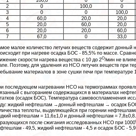
1
100,0
0
0
2
0
100,0
0
3
0
0
100,0
4
60,0
20,0
20,0
5
20,0
60,0
20,0
6
20,0
20,0
60,0
7
67,0
0
33,0
мое малое количество летучих веществ содержит донный 
оисходит при нагреве осадка БОС - 85,5% по массе. Срав
О
ижение скорости нагрева вещества с 10 до 2
/мин не влия
апе. Поэтому, для удаления из НСО летучих веществ при т
ебывание материалов в зоне сушки печи при температуре 
и последующем нагревании НСО на термограммах проявляет
язанный с выгоранием содержащихся в материалах нефтеп
татков (осадок БОС). Температура самовоспламенения исс
ду: жидкий нефтешлам →донный нефтешлам → осадок БОС и
личества теплоты, выделяющейся при горении нефтешламов
дкий нефтешлам = 11,6±1,0 и донный нефтешлам = 7,8±0,8. 
разующихся после сжигания исследованных НСО при 1000
фтешлам - 49,5, жидкий нефтешлам - 4,5 и осадок БОС - 5,9