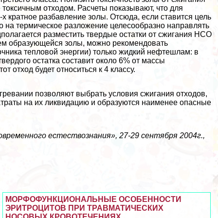
 токсичным отходом. Расчеты показывают, что для
-х кратное разбавление золы. Отсюда, если ставится цель
то на термическое разложение целесообразно направлять
едполагается разместить твердые остатки от сжигания НСО
ем образующейся золы, можно рекомендовать
очника тепловой энергии) только жидкий нефтешлам: в
твердого остатка составит около 6% от массы
т отход будет относиться к 4 классу.
гревании позволяют выбрать условия сжигания отходов,
атраты на их ликвидацию и образуются наименее опасные
временного естествознания», 27-29 сентября 2004г.,
МОРФОФУНКЦИОНАЛЬНЫЕ ОСОБЕННОСТИ
ЭРИТРОЦИТОВ ПРИ ТРАВМАТИЧЕСКИХ
НОСОВЫХ КРОВОТЕЧЕНИЯХ