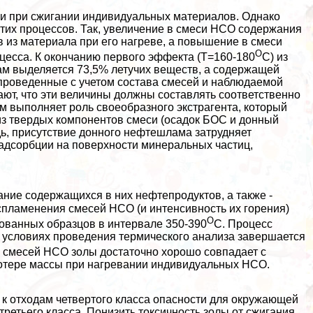
 и при сжигании индивидуальных материалов. Однако
этих процессов. Так, увеличение в смеси НСО содержания
 из материала при его нагреве, а повышение в смеси
О
цесса. К окончанию первого эффекта (Т=160-180
С) из
 выделяется 73,5% летучих веществ, а содержащей
проведенные с учетом состава смесей и наблюдаемой
т, что эти величины должны составлять соответственно
ам выполняет роль своеобразного экстрагента, который
из твердых компонентов смеси (осадок БОС и донный
дь, присутствие донного нефтешлама затрудняет
х адсорбции на поверхности минеральных частиц,
ние содержащихся в них нефтепродуктов, а также -
спламенения смесей НСО (и интенсивность их горения)
О
дованных образцов в интервале 350-390
С. Процесс
 условиях проведения термического анализа завершается
 смесей НСО золы достаточно хорошо совпадает с
потере массы при нагревании индивидуальных НСО.
 к отходам четвертого класса опасности для окружающей
третьего класса. Понизить токсичность золы от сжигания