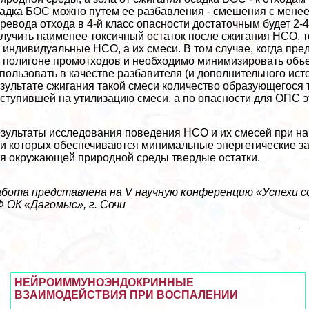
адка БОС можно путем ее разбавления - смешения с менее
ревода отхода в 4-й класс опасности достаточным будет 2-4
лучить наименее токсичный остаток после сжигания НСО, 
 индивидуальные НСО, а их смеси. В том случае, когда пр
 полигоне промотходов и необходимо минимизировать объ
пользовать в качестве разбавителя (и дополнительного ист
зультате сжигания такой смеси количество образующегося 
ступившей на утилизацию смеси, а по опасности для ОПС это
зультаты исследования поведения НСО и их смесей при на
и которых обеспечиваются минимальные энергетические з
я окружающей природной среды твердые остатки.
бота представлена на V научную конференцию «Успехи со
 ОК «Дагомыс», г. Сочи
НЕЙРОИММУНОЭНДОКРИННЫЕ
ВЗАИМОДЕЙСТВИЯ ПРИ ВОСПАЛЕНИИ