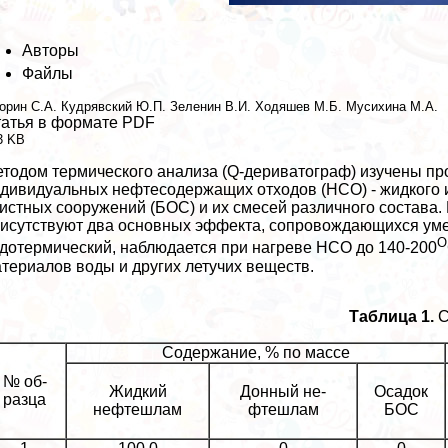
Авторы
Файлы
орин С.А.
Кудрявский Ю.П.
Зеленин В.И.
Ходяшев М.Б.
Мусихина М.А.
атья в формате PDF
3 KB
тодом термического анализа (Q-дериватограф) изучены пр
дивидуальных нефтесодержащих отходов (НСО) - жидкого и
истных сооружений (БОС) и их смесей различного состав
исутствуют два основных эффекта, сопровождающихся ум
О
дотермический, наблюдается при нагреве НСО до 140-200
териалов воды и других летучих веществ.
Таблица 1.
С
Содержание, % по массе
№ об-
Жидкий
Донный не-
Осадок
разца
нефтешлам
фтешлам
БОС