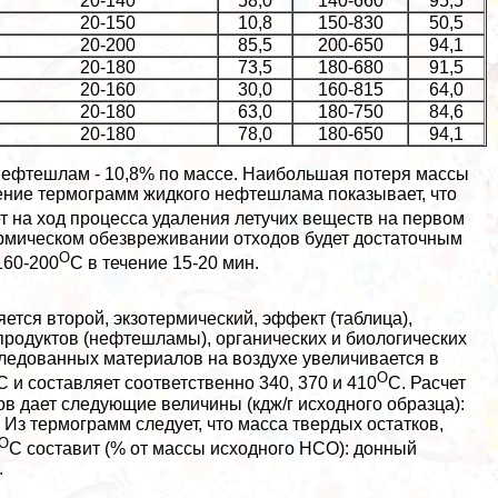
20-140
58,0
140-660
95,5
20-150
10,8
150-830
50,5
20-200
85,5
200-650
94,1
20-180
73,5
180-680
91,5
20-160
30,0
160-815
64,0
20-180
63,0
180-750
84,6
20-180
78,0
180-650
94,1
нефтешлам - 10,8% по массе. Наибольшая потеря массы
нение термограмм жидкого нефтешлама показывает, что
ет на ход процесса удаления летучих веществ на первом
ермическом обезвреживании отходов будет достаточным
О
160-200
С в течение 15-20 мин.
ся второй, экзотермический, эффект (таблица),
родуктов (нефтешламы), органических и биологических
ледованных материалов на воздухе увеличивается в
О
 составляет соответственно 340, 370 и 410
С. Расчет
 дает следующие величины (кдж/г исходного образца):
Из термограмм следует, что масса твердых остатков,
О
С составит (% от массы исходного НСО): донный
.