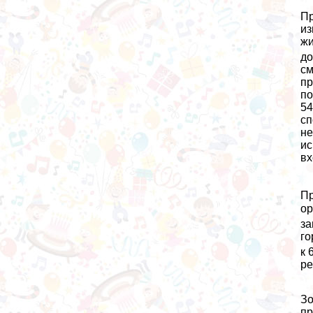
Пр
из
жи
до
см
пр
по
54
сп
не
ис
вх
Пр
ор
за
го
к 
ре
Зо
пр