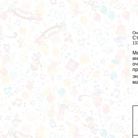
Он
Ст
13
Ме
ин
оч
пр
эн
ма