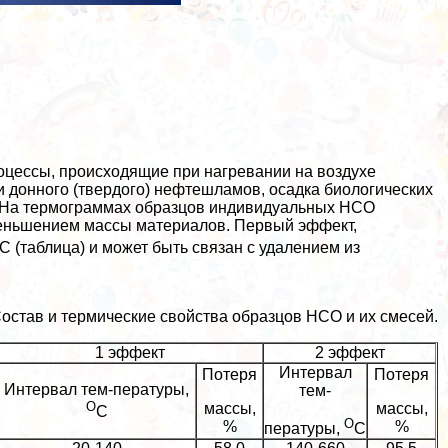
оцессы, происходящие при нагревании на воздухе
 донного (твердого) нефтешламов, осадка биологических
а. На термограммах образцов индивидуальных НСО
еньшением массы материалов. Первый эффект,
С (таблица) и может быть связан с удалением из
остав и термические свойства образцов НСО и их смесей.
1 эффект
2 эффект
Интервал
Потеря
Потеря
Интервал тем-пературы,
тем-
О
массы,
массы,
С
О
%
%
пературы,
С