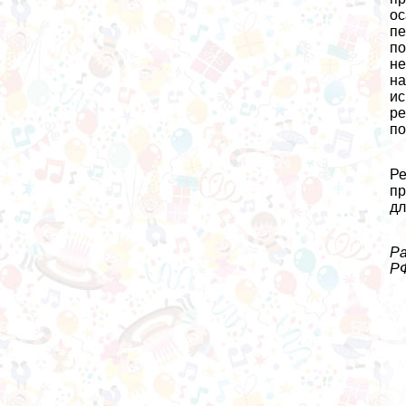
ос
пе
по
не
на
ис
ре
по
Ре
пр
дл
Ра
РФ