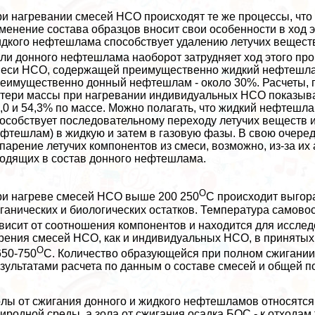
и нагревании смесей НСО происходят те же процессы, что
менение состава образцов вносит свои особенности в ход 
дкого нефтешлама способствует удалению летучих веществ
ли донного нефтешлама наоборот затрудняет ход этого про
еси НСО, содержащей преимущественно жидкий нефтешлам
еимущественно донный нефтешлам - около 30%. Расчеты, 
тери массы при нагревании индивидуальных НСО показываю
,0 и 54,3% по массе. Можно полагать, что жидкий нефтешл
особствует последовательному переходу летучих веществ 
фтешлам) в жидкую и затем в газовую фазы. В свою очере
парение летучих компонентов из смеси, возможно, из-за и
одящих в состав донного нефтешлама.
О
и нагреве смесей НСО выше 200 250
С происходит выгора
ганических и биологических остатков. Температура самово
висит от соотношения компонентов и находится для иссле
рения смесей НСО, как и индивидуальных НСО, в принятых
О
650-750
С. Количество образующейся при полном сжигании
зультатами расчета по данным о составе смесей и общей 
лы от сжигания донного и жидкого нефтешламов относятся
иродной среды, а зола от сжигания осадка БОС - к отходам 