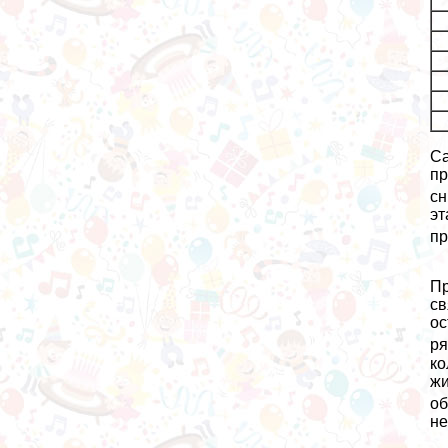
Са
пр
сн
эт
пр
Пр
св
ос
ря
ко
жи
об
не