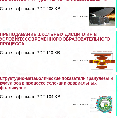
Статья в формате PDF 208 KB...
16 07 2026 2:38:54
ПРЕПОДАВАНИЕ ШКОЛЬНЫХ ДИСЦИПЛИН В
УСЛОВИЯХ СОВРЕМЕННОГО ОБРАЗОВАТЕЛЬНОГО
ПРОЦЕССА
Статья в формате PDF 110 KB...
15 07 2026 0:32:36
Структурно-метаболические показатели гранулезы и
кумулюса в процессе селекции овариальных
фолликулов
Статья в формате PDF 104 KB...
14 07 2026 0:48:27