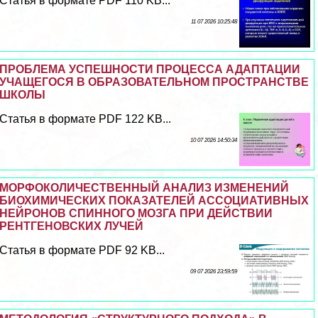
Статья в формате PDF 110 KB...
11 07 2026 10:25:48
ПРОБЛЕМА УСПЕШНОСТИ ПРОЦЕССА АДАПТАЦИИ
УЧАЩЕГОСЯ В ОБРАЗОВАТЕЛЬНОМ ПРОСТРАНСТВЕ
ШКОЛЫ
Статья в формате PDF 122 KB...
10 07 2026 14:50:34
МОРФОКОЛИЧЕСТВЕННЫЙ АНАЛИЗ ИЗМЕНЕНИЙ
БИОХИМИЧЕСКИХ ПОКАЗАТЕЛЕЙ АССОЦИАТИВНЫХ
НЕЙРОНОВ СПИННОГО МОЗГА ПРИ ДЕЙСТВИИ
РЕНТГЕНОВСКИХ ЛУЧЕЙ
Статья в формате PDF 92 KB...
09 07 2026 23:59:59