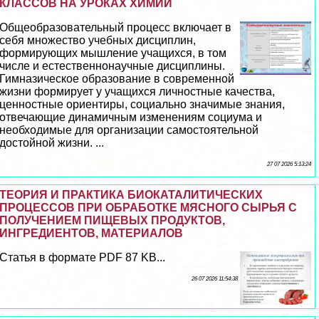
КЛАССОВ НА УРОКАХ ХИМИИ
Общеобразовательный процесс включает в
себя множество учебных дисциплин,
формирующих мышление учащихся, в том
числе и естественнонаучные дисциплины.
Гимназическое образование в современной
жизни формирует у учащихся личностные качества,
ценностные ориентиры, социально значимые знания,
отвечающие динамичным изменениям социума и
необходимые для организации самостоятельной
достойной жизни. ...
27 07 2026 5:13:24
ТЕОРИЯ И ПРАКТИКА БИОКАТАЛИТИЧЕСКИХ
ПРОЦЕССОВ ПРИ ОБРАБОТКЕ МЯСНОГО СЫРЬЯ С
ПОЛУЧЕНИЕМ ПИЩЕВЫХ ПРОДУКТОВ,
ИНГРЕДИЕНТОВ, МАТЕРИАЛОВ
Статья в формате PDF 87 KB...
26 07 2026 11:54:38