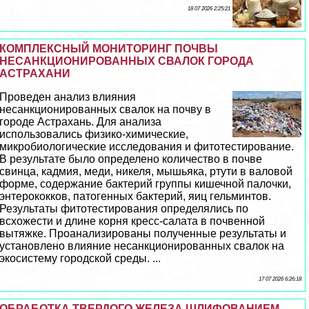
18 07 2026 2:25:21
КОМПЛЕКСНЫЙ МОНИТОРИНГ ПОЧВЫ
НЕСАНКЦИОНИРОВАННЫХ СВАЛОК ГОРОДА
АСТРАХАНИ
Проведен анализ влияния
несанкционированных свалок на почву в
городе Астpaxaнь. Для анализа
использовались физико-химические,
микробиологические исследования и фитотестирование.
В результате было определено количество в почве
свинца, кадмия, меди, никеля, мышьяка, ртути в валовой
форме, содержание бактерий группы кишечной палочки,
энтерококков, патогенных бактерий, яиц гельминтов.
Результаты фитотестирования определялись по
всхожести и длине корня кресс-салата в почвенной
вытяжке. Проанализированы полученные результаты и
установлено влияние несанкционированных свалок на
экосистему городской среды. ...
17 07 2026 6:26:18
ОБРАБОТКА ТВЕРДОГО ЖЕЛЕЗА ШЛИФОВАНИЕМ