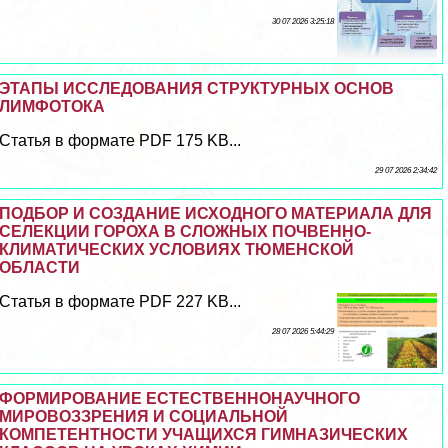
30 07 2026 3:25:18
ЭТАПЫ ИССЛЕДОВАНИЯ СТРУКТУРНЫХ ОСНОВ
ЛИМФОТОКА
Статья в формате PDF 175 KB...
29 07 2026 2:34:42
ПОДБОР И СОЗДАНИЕ ИСХОДНОГО МАТЕРИАЛА ДЛЯ
СЕЛЕКЦИИ ГОРОХА В СЛОЖНЫХ ПОЧВЕННО-
КЛИМАТИЧЕСКИХ УСЛОВИЯХ ТЮМЕНСКОЙ
ОБЛАСТИ
Статья в формате PDF 227 KB...
28 07 2026 5:44:29
ФОРМИРОВАНИЕ ЕСТЕСТВЕННОНАУЧНОГО
МИРОВОЗЗРЕНИЯ И СОЦИАЛЬНОЙ
КОМПЕТЕНТНОСТИ УЧАЩИХСЯ ГИМНАЗИЧЕСКИХ