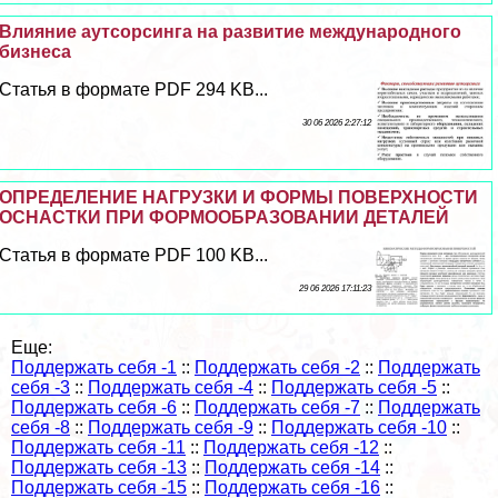
Влияние аутсорсинга на развитие международного
бизнеса
Статья в формате PDF 294 KB...
30 06 2026 2:27:12
ОПРЕДЕЛЕНИЕ НАГРУЗКИ И ФОРМЫ ПОВЕРХНОСТИ
ОСНАСТКИ ПРИ ФОРМООБРАЗОВАНИИ ДЕТАЛЕЙ
Статья в формате PDF 100 KB...
29 06 2026 17:11:23
Еще:
Поддержать себя -1
::
Поддержать себя -2
::
Поддержать
себя -3
::
Поддержать себя -4
::
Поддержать себя -5
::
Поддержать себя -6
::
Поддержать себя -7
::
Поддержать
себя -8
::
Поддержать себя -9
::
Поддержать себя -10
::
Поддержать себя -11
::
Поддержать себя -12
::
Поддержать себя -13
::
Поддержать себя -14
::
Поддержать себя -15
::
Поддержать себя -16
::