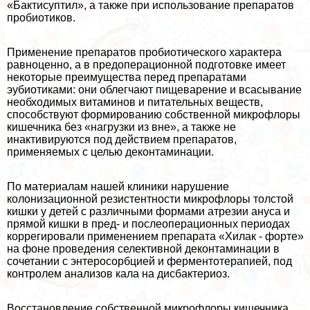
«Бактисуптил», а также при использование препаратов
пробиотиков.
Применение препаратов пробиотического хаpaктера
равноценно, а в предоперационной подготовке имеет
некоторые преимущества перед препаратами
эубиотиками: они облегчают пищеварение и всасывание
необходимых витаминов и питательных веществ,
способствуют формированию собственной микрофлоры
кишечника без «нагрузки из вне», а также не
инактивируются под действием препаратов,
применяемых с целью деконтаминации.
По материалам нашей клиники нарушение
колонизационной резистентности микрофлоры толстой
кишки у детей с различными формами атрезии aнycа и
прямой кишки в пред- и послеоперационных периодах
коррегировали применением препарата «Хилак - форте»
на фоне проведения селективной деконтаминации в
сочетании с энтеросорбцией и ферментотерапией, под
контролем анализов кала на дисбактериоз.
Восстановление собственной микрофлоры кишечника