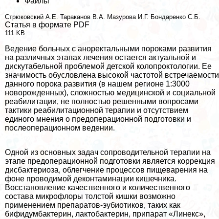
Файлы
Стрюковский А.Е.
Таpaканов В.А.
Мазурова И.Г.
Бондаренко С.Б.
Статья в формате PDF
111 KB
Ведение больных с аноректальными пороками развития
на различных этапах лечения остается актуальной и
дискутабельной проблемой детской колопроктологии. Ее
значимость обусловлена высокой частотой встречаемости
данного порока развития (в нашем регионе 1:3000
новорожденных), сложностью медицинской и социальной
реабилитации, не полностью решенными вопросами
тактики реабилитационной терапии и отсутствием
единого мнения о предоперационной подготовки и
послеоперационном ведении.
Одной из основных задач сопроводительной терапии на
этапе предоперационной подготовки является коррекция
дисбактериоза, облегчение процессов пищеварения на
фоне проводимой деконтаминации кишечника.
Восстановление качественного и количественного
состава микрофлоры толстой кишки возможно
применением препаратов-эубиотиков, таких как
бифидумбактерин, лактобактерин, припарат «Линекс»,