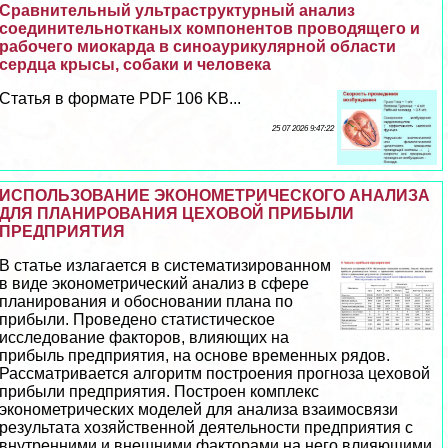
Сравнительный ультраструктурный анализ
соединительнотканых компонентов проводящего и
рабочего миокарда в синоаурикулярной области
сердца крысы, собаки и человека
Статья в формате PDF 106 KB...
25 07 2026 9:47:22
ИСПОЛЬЗОВАНИЕ ЭКОНОМЕТРИЧЕСКОГО АНАЛИЗА
ДЛЯ ПЛАНИРОВАНИЯ ЦЕХОВОЙ ПРИБЫЛИ
ПРЕДПРИЯТИЯ
В статье излагается в систематизированном
в виде эконометрический анализ в сфере
планирования и обосновании плана по
прибыли. Проведено статистическое
исследование факторов, влияющих на
прибыль предприятия, на основе временных рядов.
Рассматривается алгоритм построения прогноза цеховой
прибыли предприятия. Построен комплекс
эконометрических моделей для анализа взаимосвязи
результата хозяйственной деятельности предприятия с
внутренними и внешними факторами на него влияющими.