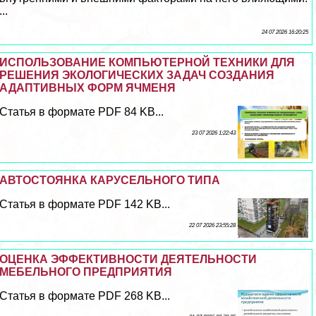
...
24 07 2026 16:20:25
ИСПОЛЬЗОВАНИЕ КОМПЬЮТЕРНОЙ ТЕХНИКИ ДЛЯ
РЕШЕНИЯ ЭКОЛОГИЧЕСКИХ ЗАДАЧ СОЗДАНИЯ
АДАПТИВНЫХ ФОРМ ЯЧМЕНЯ
Статья в формате PDF 84 KB...
23 07 2026 1:22:43
АВТОСТОЯНКА КАРУСЕЛЬНОГО ТИПА
Статья в формате PDF 142 KB...
22 07 2026 23:55:28
ОЦЕНКА ЭФФЕКТИВНОСТИ ДЕЯТЕЛЬНОСТИ
МЕБЕЛЬНОГО ПРЕДПРИЯТИЯ
Статья в формате PDF 268 KB...