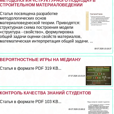
МЕТОДОЛОГИЯ «СТРУКТУРНОГО ПОДХОДА» В
СТРОИТЕЛЬНОМ МАТЕРИАЛОВЕДЕНИИ
Статья посвящена разработке
методологических основ
материаловедческой теории. Приводятся:
структурная схема построения модели
«структура - свойство», формулировка
общей задачи оценки свойств материалов,
математическая интерпретация общей задачи. ...
08 07 2026 10:18:37
ВЕРОЯТНОСТНЫЕ ИГРЫ НА МЕДИАНУ
Статья в формате PDF 319 KB...
07 07 2026 10:15:29
КОНТРОЛЬ КАЧЕСТВА ЗНАНИЙ СТУДЕНТОВ
Статья в формате PDF 103 KB...
06 07 2026 23:38:11