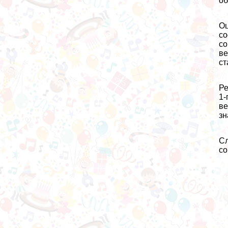
об
Оц
со
со
ве
ст
Ре
1-
ве
зн
Сл
со