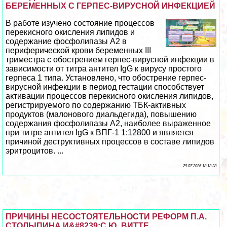
БЕРЕМЕННЫХ С ГЕРПЕС-ВИРУСНОЙ ИНФЕКЦИЕЙ
В работе изучено состояние процессов
перекисного окисления липидов и
содержание фосфолипазы А2 в
периферической крови беременных III
триместра с обострением гepпeс-вирусной инфекции в
зависимости от титра антител IgG к вирусу простого
гepпeса 1 типа. Установлено, что обострение гepпeс-
вирусной инфекции в период гестации способствует
активации процессов перекисного окисления липидов,
регистрируемого по содержанию ТБК-активных
продуктов (малонового диальдегида), повышению
содержания фосфолипазы А2, наиболее выраженное
при титре антител IgG к ВПГ-1 1:12800 и является
причиной деструктивных процессов в составе липидов
эритроцитов. ...
29 07 2026 18:13:28
ПРИЧИНЫ НЕСОСТОЯТЕЛЬНОСТИ РЕФОРМ П.А.
СТОЛЫПИНА И&#8239;С.Ю. ВИТТЕ