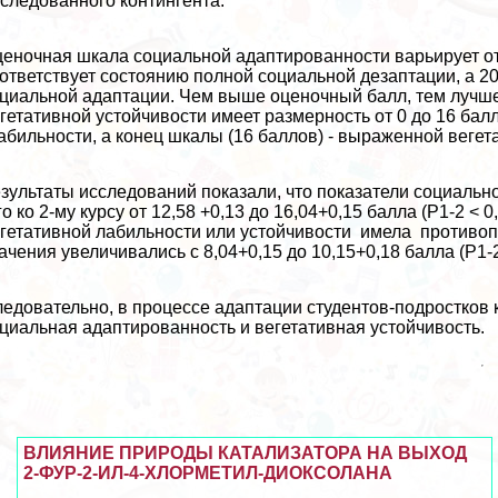
следованного контингента.
еночная шкала социальной адаптированности варьирует от 
ответствует состоянию полной социальной дезаптации, а 2
циальной адаптации. Чем выше оценочный балл, тем лучш
гетативной устойчивости имеет размерность от 0 до 16 балл
абильности, а конец шкалы (16 баллов) - выраженной вегет
зультаты исследований показали, что показатели социальн
го ко 2-му курсу от 12,58 +0,13 до 16,04+0,15 балла (Р1-2 < 
гетативной лабильности или устойчивости имела противопо
ачения увеличивались с 8,04+0,15 до 10,15+0,18 балла (Р1-2 <
едовательно, в процессе адаптации студентов-подростков
циальная адаптированность и вегетативная устойчивость.
ВЛИЯНИЕ ПРИРОДЫ КАТАЛИЗАТОРА НА ВЫХОД
2-ФУР-2-ИЛ-4-ХЛОРМЕТИЛ-ДИОКСОЛАНА