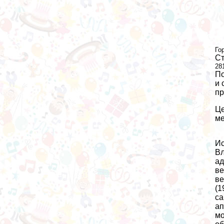
Го
Ст
28
По
и 
пр
Це
ме
Ис
Вл
ад
ве
ве
(1
са
ап
мо