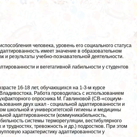
способления человека, уровень его социального статуса
даптированность имеет значение в образовательном
так и результаты учебно-познавательной деятельности.
птированности и вегетативной лабильности у студентов
расте 16-18 лет, обучающихся на 1-3-м курсе
 Владивостока. Работа проводилась с использованием
ухфакторного опросника М. Гавлиновой (СВ-«социум-
льзования двух шкал - социальной адаптированности и
ом школьной и университетской гигиены и медицины
льной адаптированности (коммуникабельность,
лабильность системы терморегуляции, вестибулярного
 трудностях, тревожность и др.) подростков. При этом
групповую хаpaктеристику адаптированности у