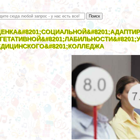
ЕНКА&#8201;СОЦИАЛЬНОЙ&#8201;АДАПТИРО
ГЕТАТИВНОЙ&#8201;ЛАБИЛЬНОСТИ&#8201;У
ДИЦИНСКОГО&#8201;КОЛЛЕДЖА