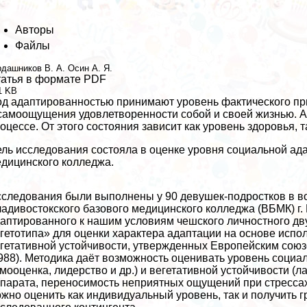
Авторы
Файлы
рдашников В. А.
Осин А. Я.
атья в формате PDF
1 KB
д адаптированностью принимают уровень фактического при
самоощущения удовлетворенности собой и своей жизнью. А
оцессе. От этого состояния зависит как уровень здоровья, 
ль исследования состояла в оценке уровня социальной ада
дицинского колледжа.
следования были выполнены у 90 дeвyшек-подростков в воз
адивостокского базового медицинского колледжа (ВБМК) г.
аптированного к нашим условиям чешского личностного дв
гетотипа» для оценки хаpaктера адаптации на основе испо
гетативной устойчивости, утвержденных Европейским союз
988). Методика даёт возможность оценивать уровень социа
мооценка, лидерство и др.) и вегетативной устойчивости (
парата, переносимость неприятных ощущений при стрессах и
жно оценить как индивидуальный уровень, так и получить 