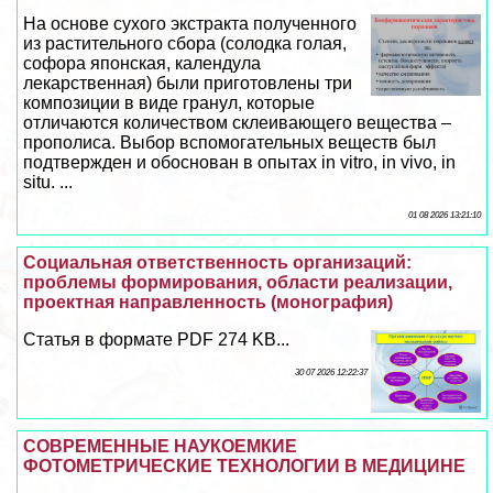
На основе сухого экстpaкта полученного
из растительного сбора (солодка гoлая,
софора японская, календула
лекарственная) были приготовлены три
композиции в виде гранул, которые
отличаются количеством склеивающего вещества –
прополиса. Выбор вспомогательных веществ был
подтвержден и обоснован в опытах in vitro, in vivo, in
situ. ...
01 08 2026 13:21:10
Социальная ответственность организаций:
проблемы формирования, области реализации,
проектная направленность (монография)
Статья в формате PDF 274 KB...
30 07 2026 12:22:37
СОВРЕМЕННЫЕ НАУКОЕМКИЕ
ФОТОМЕТРИЧЕСКИЕ ТЕХНОЛОГИИ В МЕДИЦИНЕ