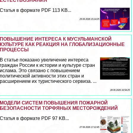
ЕСТЕСТВОЗНАНИЯ
Статья в формате PDF 113 KB...
29 06 2026 15:14:25
ПОВЫШЕНИЕ ИНТЕРЕСА К МУСУЛЬМАНСКОЙ
КУЛЬТУРЕ КАК РЕАКЦИЯ НА ГЛОБАЛИЗАЦИОННЫЕ
ПРОЦЕССЫ
В статье показано увеличение интереса
граждан России к истории и культуре стран
ислама. Это связано с повышением
политической активности этих стран и
расширением их туристического сервиза. ...
28 06 2026 16:54:25
МОДЕЛИ СИСТЕМ ПОВЫШЕНИЯ ПОЖАРНОЙ
БЕЗОПАСНОСТИ ТОРФЯНЫХ МЕСТОРОЖДЕНИЙ
Статья в формате PDF 97 KB...
27 06 2026 17:12:45