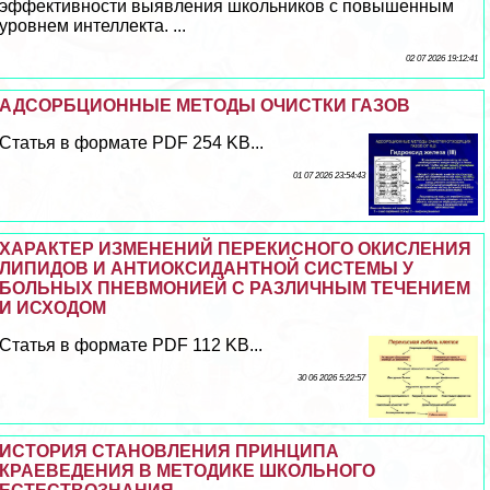
эффективности выявления школьников с повышенным
уровнем интеллекта. ...
02 07 2026 19:12:41
АДСОРБЦИОННЫЕ МЕТОДЫ ОЧИСТКИ ГАЗОВ
Статья в формате PDF 254 KB...
01 07 2026 23:54:43
ХАРАКТЕР ИЗМЕНЕНИЙ ПЕРЕКИСНОГО ОКИСЛЕНИЯ
ЛИПИДОВ И АНТИОКСИДАНТНОЙ СИСТЕМЫ У
БОЛЬНЫХ ПНЕВМОНИЕЙ С РАЗЛИЧНЫМ ТЕЧЕНИЕМ
И ИСХОДОМ
Статья в формате PDF 112 KB...
30 06 2026 5:22:57
ИСТОРИЯ СТАНОВЛЕНИЯ ПРИНЦИПА
КРАЕВЕДЕНИЯ В МЕТОДИКЕ ШКОЛЬНОГО