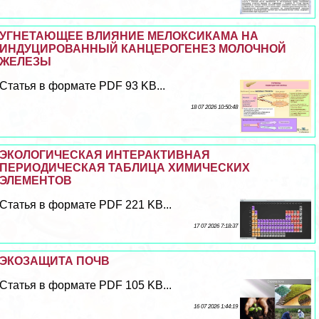
УГНЕТАЮЩЕЕ ВЛИЯНИЕ МЕЛОКСИКАМА НА
ИНДУЦИРОВАННЫЙ КАНЦЕРОГЕНЕЗ МОЛОЧНОЙ
ЖЕЛЕЗЫ
Статья в формате PDF 93 KB...
18 07 2026 10:50:48
ЭКОЛОГИЧЕСКАЯ ИНТЕРАКТИВНАЯ
ПЕРИОДИЧЕСКАЯ ТАБЛИЦА ХИМИЧЕСКИХ
ЭЛЕМЕНТОВ
Статья в формате PDF 221 KB...
17 07 2026 7:18:37
ЭКОЗАЩИТА ПОЧВ
Статья в формате PDF 105 KB...
16 07 2026 1:44:19