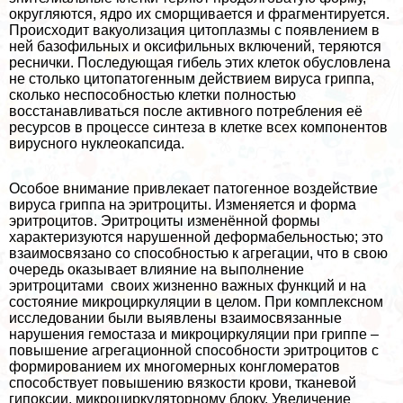
округляются, ядро их сморщивается и фрагментируется.
Происходит вакуолизация цитоплазмы с появлением в
ней базофильных и оксифильных включений, теряются
реснички. Последующая гибель этих клеток обусловлена
не столько цитопатогенным действием вируса гриппа,
сколько неспособностью клетки полностью
восстанавливаться после активного потрeбления её
ресурсов в процессе синтеза в клетке всех компонентов
вирусного нуклеокапсида.
Особое внимание привлекает патогенное воздействие
вируса гриппа на эритроциты. Изменяется и форма
эритроцитов. Эритроциты изменённой формы
хаpaктеризуются нарушенной деформабельностью; это
взаимосвязано со способностью к агрегации, что в свою
очередь оказывает влияние на выполнение
эритроцитами своих жизненно важных функций и на
состояние микроциркуляции в целом. При комплексном
исследовании были выявлены взаимосвязанные
нарушения гемостаза и микроциркуляции при гриппе ‒
повышение агрегационной способности эритроцитов с
формированием их многомерных конгломератов
способствует повышению вязкости крови, тканевой
гипоксии, микроциркуляторному блоку. Увеличение