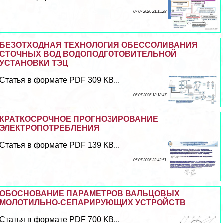
07 07 2026 21:15:28
БЕЗОТХОДНАЯ ТЕХНОЛОГИЯ ОБЕССОЛИВАНИЯ
СТОЧНЫХ ВОД ВОДОПОДГОТОВИТЕЛЬНОЙ
УСТАНОВКИ ТЭЦ
Статья в формате PDF 309 KB...
06 07 2026 13:13:47
КРАТКОСРОЧНОЕ ПРОГНОЗИРОВАНИЕ
ЭЛЕКТРОПОТРЕБЛЕНИЯ
Статья в формате PDF 139 KB...
05 07 2026 22:42:51
ОБОСНОВАНИЕ ПАРАМЕТРОВ ВАЛЬЦОВЫХ
МОЛОТИЛЬНО-СЕПАРИРУЮЩИХ УСТРОЙСТВ
Статья в формате PDF 700 KB...