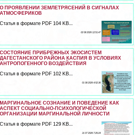
О ПРОЯВЛЕНИИ ЗЕМЛЕТРЯСЕНИЙ В СИГНАЛАХ
АТМОСФЕРИКОВ
Статья в формате PDF 104 KB...
02 08 2026 12:51:47
СОСТОЯНИЕ ПРИБРЕЖНЫХ ЭКОСИСТЕМ
ДАГЕСТАНСКОГО РАЙОНА КАСПИЯ В УСЛОВИЯХ
АНТРОПОГЕННОГО ВОЗДЕЙСТВИЯ
Статья в формате PDF 102 KB...
01 08 2026 4:52:36
МАРГИНАЛЬНОЕ СОЗНАНИЕ И ПОВЕДЕНИЕ КАК
АСПЕКТ СОЦИАЛЬНО-ПСИХОЛОГИЧЕСКОЙ
ОРГАНИЗАЦИИ МАРГИНАЛЬНОЙ ЛИЧНОСТИ
Статья в формате PDF 129 KB...
31 07 2026 7:26:24