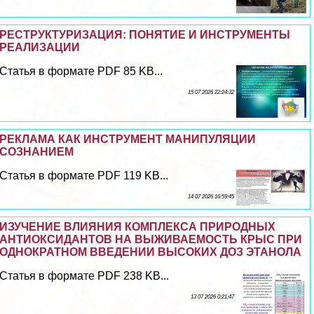
РЕСТРУКТУРИЗАЦИЯ: ПОНЯТИЕ И ИНСТРУМЕНТЫ
РЕАЛИЗАЦИИ
Статья в формате PDF 85 KB...
15 07 2026 22:24:32
РЕКЛАМА КАК ИНСТРУМЕНТ МАНИПУЛЯЦИИ
СОЗНАНИЕМ
Статья в формате PDF 119 KB...
14 07 2026 16:59:45
ИЗУЧЕНИЕ ВЛИЯНИЯ КОМПЛЕКСА ПРИРОДНЫХ
АНТИОКСИДАНТОВ НА ВЫЖИВАЕМОСТЬ КРЫС ПРИ
ОДНОКРАТНОМ ВВЕДЕНИИ ВЫСОКИХ ДОЗ ЭТАНОЛА
Статья в формате PDF 238 KB...
13 07 2026 0:21:47