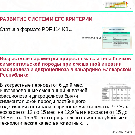
РАЗВИТИЕ СИСТЕМ И ЕГО КРИТЕРИИ
Статья в формате PDF 114 KB...
23 07 2026 8:55:10
Возрастные параметры прироста массы тела бычков
симментальской породы при смешанной инвазии
фасциолеза и дикроцелиоза в Кабардино-Балкарской
Республике
В возрастные периоды от 6 до 9 мес.
инвазированные смешанной инвазией
фасциолеза и дикроцелиоза бычки
симментальской породы пастбищного
содержания отставали в приросте массы тела на 9,7 %, в
возрасте от 12 до 15 мес. на 12,9 % и в возрасте от 15 до
18 мес. на 15,5 %, что отрицательно влияет на убойные и
технологические качества животных. ...
22 07 2026 17:53:59