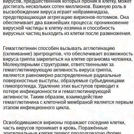
вирусов, предшественник которых проник в клетку, может
достигать нескольких сотен миллионов. Важную роль в
высвобождении вируса играет нейраминидаза,
предотвращающая аггрегацию вирионов-потомков. Она
обеспечивает два важнейших процесса: проникновение
вирусной частицы в клетку-хозяина и способность
вирусных частиц выходить из клетки после размножения.
Гемагглютинин способен вызывать агглютинацию
(склеивание) эритроцитов, что обеспечивает возможность
вируса гриппа закрепиться на клетке организма человека.
Молекулярными структурами, ответственными за
гемагглютинирующую активность вируса гриппа,
являются равномерно распределенные радиальные
поверхностные выступы, образуемые субъединицами
гликопротеида. Удаление этих выступов приводит к
потере инфекционности и гемагглютинирующей
активности. Таким образом, взаимодействие
гемагглютинина с клеточной мембраной является первым
этапом инфекционного цикла.
Освободившиеся вирионы поражают соседние клетки,
часть вирусов проникает в кровь. Поражённые
эпителиальные клетки теряют продолговатую форму,