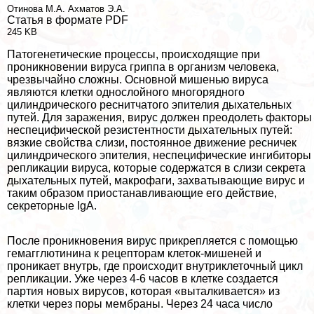
Отинова М.А.
Ахматов Э.А.
Статья в формате PDF
245 KB
Патогенетические процессы, происходящие при
проникновении вируса гриппа в организм человека,
чрезвычайно сложны. Основной мишенью вируса
являются клетки однослойного многорядного
цилиндрического реснитчатого эпителия дыхательных
путей. Для заражения, вирус должен преодолеть факторы
неспецифической резистентности дыхательных путей:
вязкие свойства слизи, постоянное движение ресничек
цилиндрического эпителия, неспецифические ингибиторы
репликации вируса, которые содержатся в слизи секрета
дыхательных путей, макрофаги, захватывающие вирус и
таким образом приостанавливающие его действие,
секреторные IgA.
После проникновения вирус прикрепляется с помощью
гемагглютинина к рецепторам клеток-мишеней и
проникает внутрь, где происходит внутриклеточный цикл
репликации. Уже через 4-6 часов в клетке создается
партия новых вирусов, которая «выталкивается» из
клетки через поры мембраны. Через 24 часа число