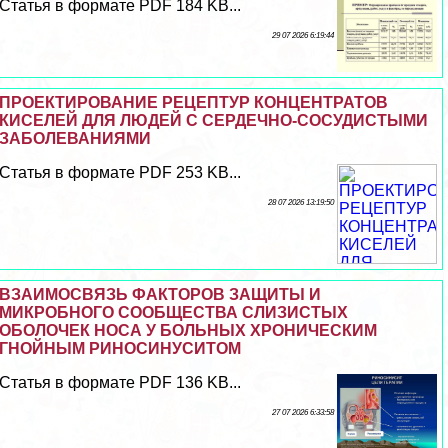
Статья в формате PDF 184 KB...
29 07 2026 6:19:44
ПРОЕКТИРОВАНИЕ РЕЦЕПТУР КОНЦЕНТРАТОВ
КИСЕЛЕЙ ДЛЯ ЛЮДЕЙ С СЕРДЕЧНО-СОСУДИСТЫМИ
ЗАБОЛЕВАНИЯМИ
Статья в формате PDF 253 KB...
28 07 2026 13:19:50
ВЗАИМОСВЯЗЬ ФАКТОРОВ ЗАЩИТЫ И
МИКРОБНОГО СООБЩЕСТВА СЛИЗИСТЫХ
ОБОЛОЧЕК НОСА У БОЛЬНЫХ ХРОНИЧЕСКИМ
ГНОЙНЫМ РИНОСИНУСИТОМ
Статья в формате PDF 136 KB...
27 07 2026 6:33:58