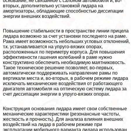
основание, не связанное с салоном автомобиля и, во-
вторых, дополнительно установкой лидара на
амортизаторы, обладающие способностью диссипации
энергии внешних воздействий.
Повышение стабильности в прострaнcтве линии прицела
лидара возможно за счет установки последнего на раме.
Рама имеет возможность небольших угловых отклонений,
т.к. устанавливается на упруго-вязких опорах,
расположенных по периметру корпуса. Для повышения
эффективности гашения колебаний в раме нужно
конструктивно обеспечить необходимую маятниковость.
Такое техническое решение позволяет, во-первых,
автоматически поддерживать направление рамы по
вертикали места и, во-вторых, в рабочем режиме лидара
исключать механические воздействия от работающего
двигателя автомобиля на оптическую систему лидара за
счет диссипации энергии в упруго-вязких опорах.
Конструкция основания лидара имеет свои собственные
механические хаpaктеристики (резонансные частоты,
жесткость и прочность). Для анализа влияния внешних
воздействий на лидар в рабочем режиме при
эксплуатации мобильного варианта лидара использован