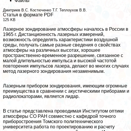
Файлы
Дмитриев В.С.
Костюченко Т.Г.
Теплоухов В.В.
Статья в формате PDF
125 KB
Лазерное зондирование атмосферы началось в России в
1965 г. Дистанционность лазерных измерений,
возможность определять хаpaктеристики воздушной
среды, получать самые разные сведения о свойствах
атмосферы на различных высотах, хорошее
прострaнcтвенно-временное разрешение, связанное с
малой длительностью импульса и высокой частотой
повторения импульсов лазера, делают во многих случаях
метод лазерного зондирования незаменимым.
Лазерным прибором зондирования, имеющим огромные
преимущества в сравнении с акустическими приборами и
радиолокаторами, является лидар.
В статье представлена проводимая Институтом оптики
атмосферы СО РАН совместно с кафедрой точного
приборостроения Томского политехнического
университета работа по проектированию и расчету