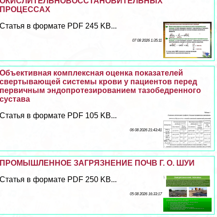
ОКИСЛИТЕЛЬНОВОССТАНОВИТЕЛЬНЫХ
ПРОЦЕССАХ
Статья в формате PDF 245 KB...
07 08 2026 1:35:11
Объективная комплексная оценка показателей
свертывающей системы крови у пациентов перед
первичным эндопротезированием тазобедренного
сустава
Статья в формате PDF 105 KB...
06 08 2026 21:43:41
ПРОМЫШЛЕННОЕ ЗАГРЯЗНЕНИЕ ПОЧВ Г. О. ШУИ
Статья в формате PDF 250 KB...
05 08 2026 16:33:17