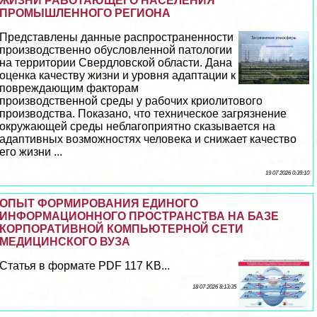
ЖИЗНИ РАБОТАЮЩЕГО НАСЕЛЕНИЯ
ПРОМЫШЛЕННОГО РЕГИОНА
Представлены данные распространенности
производственно обусловленной патологии
на территории Свердловской области. Дана
оценка качеству жизни и уровня адаптации к
повреждающим факторам
производственной среды у рабочих криолитового
производства. Показано, что техническое загрязнение
окружающей среды нeблагоприятно сказывается на
адаптивных возможностях человека и снижает качество
его жизни ...
19 07 2026 0:39:10
ОПЫТ ФОРМИРОВАНИЯ ЕДИНОГО
ИНФОРМАЦИОННОГО ПРОСТРАНСТВА НА БАЗЕ
КОРПОРАТИВНОЙ КОМПЬЮТЕРНОЙ СЕТИ
МЕДИЦИНСКОГО ВУЗА
Статья в формате PDF 117 KB...
18 07 2026 8:13:35