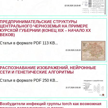
02 08 2026 18:30:40
ПРЕДПРИНИМАТЕЛЬСКИЕ СТРУКТУРЫ
ЦЕНТРАЛЬНОГО ЧЕРНОЗЕМЬЯ НА ПРИМЕРЕ
КУРСКОЙ ГУБЕРНИИ (КОНЕЦ XIX – НАЧАЛО XX
ВЕКОВ)
Статья в формате PDF 113 KB...
01 08 2026 2:30:39
РАСПОЗНАВАНИЕ ИЗОБРАЖЕНИЙ, НЕЙРОННЫЕ
СЕТИ И ГЕНЕТИЧЕСКИЕ АЛГОРИТМЫ
Статья в формате PDF 250 KB...
31 07 2026 0:50:36
Возбудители инфекций группы torch как возможная