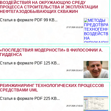
ВОЗДЕЙСТВИЯ НА ОКРУЖАЮЩУЮ СРЕДУ
ПРОЦЕССА СТРОИТЕЛЬСТВА И ЭКСПЛУАТАЦИИ
НЕФТЕГАЗОДОБЫВАЮЩИХ СКВАЖИН
Статья в формате PDF 99 KB...
27 07 2026 10:12:39
«ПОСЛЕДСТВИЯ МОДЕРНОСТИ» В ФИЛОСОФИИ А.
ГИДДЕНСА
Статья в формате PDF 125 KB...
26 07 2026 23:14:17
РЕИНЖИНИРИНГ ТЕХНОЛОГИЧЕСКИХ ПРОЦЕССОВ
СРЕДСТВАМИ UML
Статья в формате PDF 225 KB...
25 07 2026 17:43:31