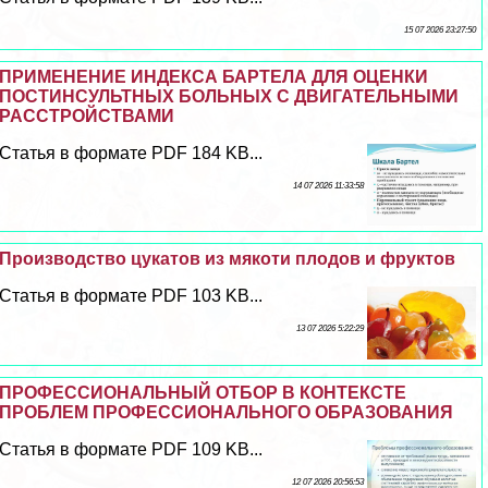
15 07 2026 23:27:50
ПРИМЕНЕНИЕ ИНДЕКСА БАРТЕЛА ДЛЯ ОЦЕНКИ
ПОСТИНСУЛЬТНЫХ БОЛЬНЫХ С ДВИГАТЕЛЬНЫМИ
РАССТРОЙСТВАМИ
Статья в формате PDF 184 KB...
14 07 2026 11:33:58
Производство цукатов из мякоти плодов и фруктов
Статья в формате PDF 103 KB...
13 07 2026 5:22:29
ПРОФЕССИОНАЛЬНЫЙ ОТБОР В КОНТЕКСТЕ
ПРОБЛЕМ ПРОФЕССИОНАЛЬНОГО ОБРАЗОВАНИЯ
Статья в формате PDF 109 KB...
12 07 2026 20:56:53