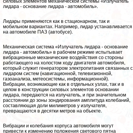
силовых элементов механической системы «Излучатель
лидара - основание лидара - автомобиль».
Лидары применяются как в стационарном, так и
мобильном вариантах. Например, лидар устанавливается
на автомобиле ПАЗ (автобусе).
Механическая система «Излучатель лидара - основание
лидара - автомобиль» в рабочем режиме испытывает
вибрационные механические воздействия со стороны
работающего на холостом ходу двигателя автомобиля,
который служит генератором электропитания связанных с
лидаром систем (навигационной, телевизионной,
газоанализа, метеосистемы, информационной).
Вибрации, возникающие как в отдельных узлах, так и в
целом в конструкции силовых элементов основании
лидара, передаются на излучатель, и при значительном
расстоянии до зоны зондирования амплитуда колебаний,
составляющая доли милиметров у излучателя,
превращаются в десятки метров на объекте.
Вибрации и колебания корпуса автомобиля могут
привести к изменению положения светового пятна