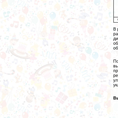
В 
ра
ди
об
об
По
вы
пр
ре
ул
ук
В