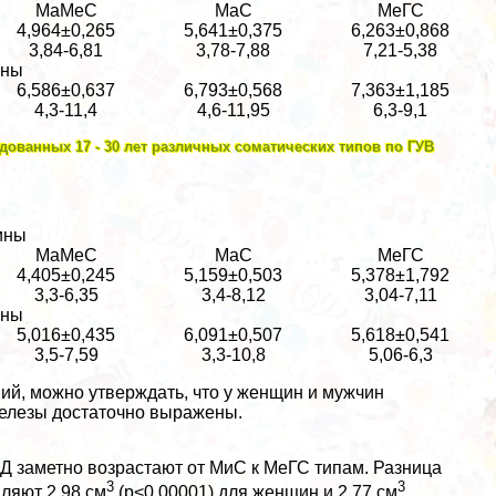
МаМеС
МаС
МеГС
4,964±0,265
5,641±0,375
6,263±0,868
3,84-6,81
3,78-7,88
7,21-5,38
ины
6,586±0,637
6,793±0,568
7,363±1,185
4,3-11,4
4,6-11,95
6,3-9,1
едованных 17 - 30 лет различных соматических типов по ГУВ
ины
МаМеС
МаС
МеГС
4,405±0,245
5,159±0,503
5,378±1,792
3,3-6,35
3,4-8,12
3,04-7,11
ины
5,016±0,435
6,091±0,507
5,618±0,541
3,5-7,59
3,3-10,8
5,06-6,3
ний, можно утверждать, что у женщин и мужчин
елезы достаточно выражены.
ПД заметно возрастают от МиС к МеГС типам. Разница
3
3
ляют 2,98 см
(p<0,00001) для женщин и 2,77 см