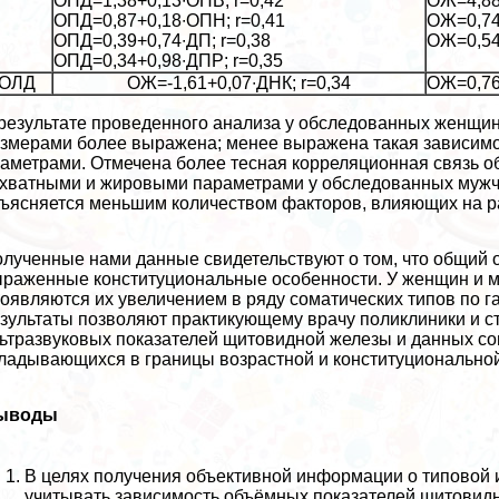
ОПД=1,38+0,13∙ОПВ; r=0,42
ОЖ=4,88
ОПД=0,87+0,18∙ОПН; r=0,41
ОЖ=0,74
ОПД=0,39+0,74∙ДП; r=0,38
ОЖ=0,54
ОПД=0,34+0,98∙ДПР; r=0,35
ОЛД
ОЖ=-1,61+0,07∙ДНК; r=0,34
ОЖ=0,76
результате проведенного анализа у обследованных женщин
змерами более выражена; менее выражена такая зависимос
аметрами. Отмечена более тесная корреляционная связь о
хватными и жировыми параметрами у обследованных мужч
ъясняется меньшим количеством факторов, влияющих на 
лученные нами данные свидетельствуют о том, что общий
раженные конституциональные особенности. У женщин и м
оявляются их увеличением в ряду соматических типов по 
зультаты позволяют пpaктикующему врачу поликлиники и с
ьтразвуковых показателей щитовидной железы и данных со
ладывающихся в границы возрастной и конституционально
ыводы
В целях получения объективной информации о типовой
учитывать зависимость объёмных показателей щитовидн