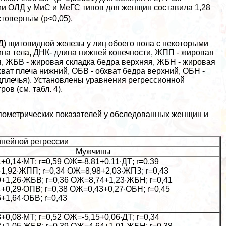
ями ОЛД у МиС и МеГС типов для женщин составила 1,28
стоверным (p<0,05).
) щитовидной железы у лиц обоего пола с некоторыми
ина тела, ДНК- длина нижней конечности, ЖПП - жировая
я, ЖБВ - жировая складка бедра верхняя, ЖБН - жировая
хват плеча нижний, ОБВ - обхват бедра верхний, ОБН -
едплечья). Установлены уравнения регрессионной
в (см. табл. 4).
пометрических показателей у обследованных женщин и
инейной регрессии
Мужчины
0,14∙МТ; r=0,59 ОЖ=-8,81+0,11∙ДТ; r=0,39
1,92∙ЖПП; r=0,34 ОЖ=8,98+2,03∙ЖПЗ; r=0,43
+1,26∙ЖБВ; r=0,36 ОЖ=8,74+1,23∙ЖБН; r=0,41
+0,29∙ОПВ; r=0,38 ОЖ=0,43+0,27∙ОБН; r=0,45
+1,64∙ОБВ; r=0,43
0,08∙МТ; r=0,52 ОЖ=-5,15+0,06∙ДТ; r=0,34