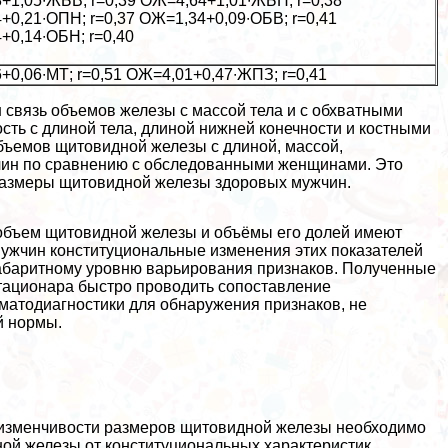
+1,05∙ЖБВ; r=0,39 ОЖ=4,64+1,01∙ЖБН; r=0,38
+0,21∙ОПН; r=0,37 ОЖ=1,34+0,09∙ОБВ; r=0,41
+0,14∙ОБН; r=0,40
+0,06∙МТ; r=0,51 ОЖ=4,01+0,47∙ЖПЗ; r=0,41
 связь объемов железы с массой тела и с обхватными
ть с длиной тела, длиной нижней конечности и костными
бъемов щитовидной железы с длиной, массой,
ин по сравнению с обследованными женщинами. Это
размеры щитовидной железы здоровых мужчин.
 объем щитовидной железы и объёмы его долей имеют
ужчин конституциональные изменения этих показателей
габаритному уровню варьирования признаков. Полученные
тационара быстро проводить сопоставление
матодиагностики для обнаружения признаков, не
й нормы.
 изменчивости размеров щитовидной железы необходимо
ой железы от конституциональных хаpaктеристик