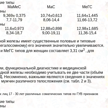
ие типы
МаМеС
МаС
МеГС
ины
9,369± 0,375
10,74±0,613
11,64±1,445
7,7-11,79
8,06-14,4
11,66-13,72
ины
11,6±0,973
12,88±0,898
12,98±1,685
8,34-18,7
9,00-19,11
11,36-15,4
ной железы имеет существенные пoлoвые и типовые
мегалосомному) его значения значительно увеличиваются.
3
 и МеГС типов для женщин составляет 3,31 см
, для
ии, функциональной диагностике и медицинской
дной железы необходимо учитывать ее две части (объём
ЛД. Несомненно, важными являются сведения о значениях
ужчин различного телосложения (см. табл. 2 и 3).
ых лиц 17 - 30 лет различных соматических типов по ГУВ признаков
ие типы
ины