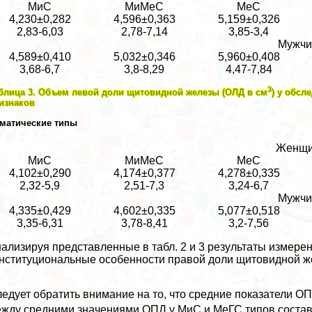
МиС
МиМеС
МеС
4,230±0,282
4,596±0,363
5,159±0,326
2,83-6,03
2,78-7,14
3,85-3,4
Мужч
4,589±0,410
5,032±0,346
5,960±0,408
3,68-6,7
3,8-8,29
4,47-7,84
3
блица 3. Объем левой доли щитовидной железы (ОЛД в см
) у обсл
изнаков
матические типы
Женщ
МиС
МиМеС
МеС
4,102±0,290
4,174±0,377
4,278±0,335
2,32-5,9
2,51-7,3
3,24-6,7
Мужч
4,335±0,429
4,602±0,335
5,077±0,518
3,35-6,31
3,78-8,41
3,2-7,56
ализируя представленные в табл. 2 и 3 результаты измере
нституциональные особенности правой доли щитовидной ж
едует обратить внимание на то, что средние показатели О
жду средними значениями ОПД у МиС и МеГС типов состав