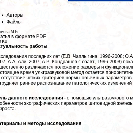
Авторы
Файлы
чиева М.Б.
атья в формате PDF
0 KB
ктуальность работы
следования последних лет (Е.В. Чаплыгина, 1996-2008; О.А.
07; А.А. Али, 2007; А.В. Кондрашев с соавт., 1996-2008) п
щественно различаются положение размеры и функциональ
стоящее время ультразвуковой метод остается приоритетн
 отсутствие четких критериев нормы объемных параметров
трудняет раннее распознавание патологических изменений 
ель данного исследования
- с помощью ультразвукового 
обенности эхографических параметров щитовидной железы
зраста.
атериалы и методы исследования