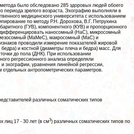
 метода было обследовано 285 здоровых людей обоего
ого периода зрелого возраста. Эхографию выполняли в
ственного медицинского университета с использованием
ирование по методу Р.Н. Дорохова, В.Г. Петрухина
аритного (ГУВ), компонентного (КУВ) и пропорционного
т дифференцировать наносомный (НаС), микросомный
мезосомный (МаМеС), макросомный (МаС) и
ризнаков проводили измерение показателей жировой
 бедра) и костной (диаметры плеча и бедра) масс. Для
точки до пола (ДНК). При использовании
йного регрессионного анализа определяли
и эхографии, уравнения линейной регрессии,
 отдельных антропометрических параметров.
едставителей различных соматических типов
3
лиц 17 - 30 лет (в см
) различных соматических типов по