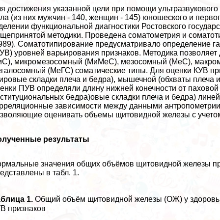
я достижения указанной цели при помощи ультразвукового
ла (из них мужчин - 140, женщин - 145) юношеского и перв
делении функциональной диагностики Ростовского государ
щепринятой методики. Проведена соматометрия и соматотип
989). Соматотипирование предусматривало определение габ
УВ) уровней варьирования признаков. Методика позволяе
С), микромезосомный (МиМеС), мезосомный (МеС), макро
галосомный (МеГС) соматические типы. Для оценки КУВ п
ировые складки плеча и бедра), мышечной (обхваты плеча и
енки ПУВ определяли длину нижней конечности от паховой 
ституциональных бедра)овые складки плеча и бедра) лине
рреляционные зависимости между данными антропометрии 
зволяющие оценивать объемы щитовидной железы с учетом
олученные результаты
рмальные значения общих объёмов щитовидной железы пр
едставлены в табл. 1.
блица 1.
Общий объём щитовидной железы (ОЖ) у здоровых 
В признаков