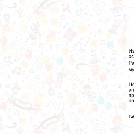
Из
ос
Ра
му
Не
ан
пр
об
Та