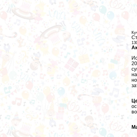
Ку
Ст
13
А
Ис
20
су
на
но
за
Ц
ос
во
М