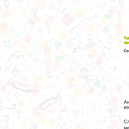
Та
пр
Со
Ан
ко
Сл
ме