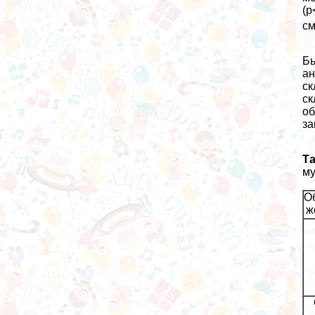
(p
с
Бы
ан
ск
ск
об
за
Та
м
О
ж