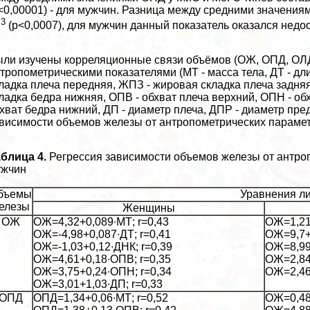
<0,00001) - для мужчин. Разница между средними значени
3
м
(p<0,0007), для мужчин данный показатель оказался недо
ли изучены корреляционные связи объёмов (ОЖ, ОПД, ОЛД
тропометрическими показателями (МТ - масса тела, ДТ - дл
ладка плеча передняя, ЖПЗ - жировая складка плеча задня
ладка бедра нижняя, ОПВ - обхват плеча верхний, ОПН - об
хват бедра нижний, ДП - диаметр плеча, ДПР - диаметр пр
висимости объемов железы от антропометрических параметро
блица 4.
Регрессия зависимости объемов железы от антро
ужчин
бъемы
Уравнения л
елезы
Женщины
ОЖ
ОЖ=4,32+0,089∙МТ; r=0,43
ОЖ=1,21+
ОЖ=-4,98+0,087∙ДТ; r=0,41
ОЖ=9,7+
ОЖ=-1,03+0,12∙ДНК; r=0,39
ОЖ=8,99
ОЖ=4,61+0,18∙ОПВ; r=0,35
ОЖ=2,84
ОЖ=3,75+0,24∙ОПН; r=0,34
ОЖ=2,46
ОЖ=3,01+1,03∙ДП; r=0,33
ОПД
ОПД=1,34+0,06∙МТ; r=0,52
ОЖ=0,48+