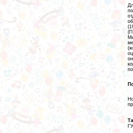
Дл
по
от
об
(1
(П
Ми
ме
(ж
оц
он
ко
по
П
Но
пр
Та
ГУ