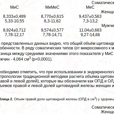
Соматическ
МиС
МиМеС
МеС
Женщ
8,333±0,489
8,770±0,615
9,437±0,563
5,33-10,55
6,3-11,62
7,3-13,2
Мужч
8,924±0,712
9,574±0,577
11,04±0,683
7,78-12,17
7,78-14,71
9,27-14,66
 представленных данных видно, что общий объём щитовид
обенности. В ряду соматических типов (от микросомного к 
зница между средними значениями этого показателя у МиС
3
жчин - 4,064 см
(p<0,0001).
обходимо отметить, что при использовании в эндокринолог
тропологии традиционной методики расчета объёма щитови
авой и левой долей), которые мы обозначили как ОПД и О
ъемов правой и левой долей щитовидной железы женщин и м
3
блица 2.
Объем правой доли щитовидной железы (ОПД в см
) у здоров
Соматическ
Женщ