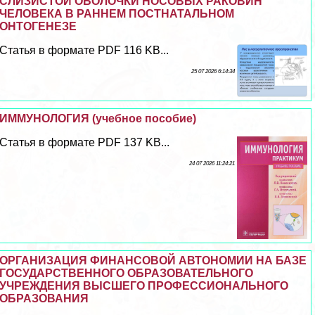
СЛИЗИСТОЙ ОБОЛОЧКИ НОСОВЫХ РАКОВИН
ЧЕЛОВЕКА В РАННЕМ ПОСТНАТАЛЬНОМ
ОНТОГЕНЕЗЕ
Статья в формате PDF 116 KB...
25 07 2026 6:14:34
ИММУНОЛОГИЯ (учебное пособие)
Статья в формате PDF 137 KB...
24 07 2026 11:24:21
ОРГАНИЗАЦИЯ ФИНАНСОВОЙ АВТОНОМИИ НА БАЗЕ
ГОСУДАРСТВЕННОГО ОБРАЗОВАТЕЛЬНОГО
УЧРЕЖДЕНИЯ ВЫСШЕГО ПРОФЕССИОНАЛЬНОГО
ОБРАЗОВАНИЯ