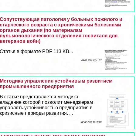
Сопутствующая патология у больных пожилого и
старческого возраста с хроническими болезнями
органов дыхания (по материалам
пульмонологического отделения госпиталя для
ветеранов войн)
Статья в формате PDF 113 KB...
03 07 2026 17:41:57
Методика управления устойчивым развитием
промышленного предприятия
В статье представляется методика,
владение которой позволит менеджерам
управлять устойчивостью предприятия в
кризисные периоды развития. ...
02 07 2026 16:30:20