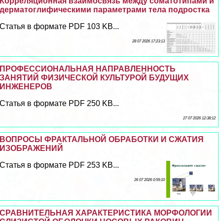
Корреляционная взаимосвязь между соматотипами и
дерматоглифическими параметрами тела подростка
Статья в формате PDF 103 KB...
28 07 2026 17:23:13
ПРОФЕССИОНАЛЬНАЯ НАПРАВЛЕННОСТЬ
ЗАНЯТИЙ ФИЗИЧЕСКОЙ КУЛЬТУРОЙ БУДУЩИХ
ИНЖЕНЕРОВ
Статья в формате PDF 250 KB...
27 07 2026 12:38:12
ВОПРОСЫ ФРАКТАЛЬНОЙ ОБРАБОТКИ И СЖАТИЯ
ИЗОБРАЖЕНИЙ
Статья в формате PDF 253 KB...
26 07 2026 0:59:10
СРАВНИТЕЛЬНАЯ ХАРАКТЕРИСТИКА МОРФОЛОГИИ