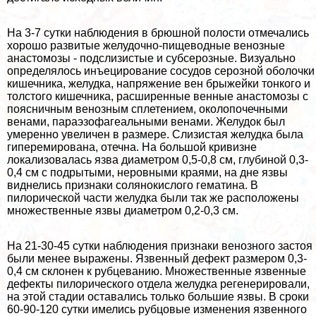
На 3-7 сутки наблюдения в брюшной полости отмечались
хорошо развитые желудочно-пищеводные венозные
анастомозы - подслизистые и субсерозные. Визуально
определялось инъецирование сосудов серозной оболочки
кишечника, желудка, напряжение вен брыжейки тонкого и
толстого кишечника, расширенные венные анастомозы с
поясничным венозным сплетением, околопочечными
венами, параэзофагеальными венами. Желудок был
умеренно увеличен в размере. Слизистая желудка была
гиперемирована, отечна. На большой кривизне
локализовалась язва диаметром 0,5-0,8 см, глубиной 0,3-
0,4 см с подрытыми, неровными краями, на дне язвы
виднелись признаки солянокислого гематина. В
пилорической части желудка были так же расположены
множественные язвы диаметром 0,2-0,3 см.
На 21-30-45 сутки наблюдения признаки венозного застоя
были менее выражены. Язвенный дефект размером 0,3-
0,4 см склонен к рубцеванию. Множественные язвенные
дефекты пилорического отдела желудка регенерировали,
на этой стадии оставались только большие язвы. В сроки
60-90-120 сутки имелись рубцовые изменения язвенного