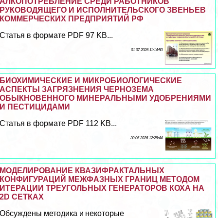
АЛКОПОТРЕБЛЕНИЕ СРЕДИ РАБОТНИКОВ
РУКОВОДЯЩЕГО И ИСПОЛНИТЕЛЬСКОГО ЗВЕНЬЕВ
КОММЕРЧЕСКИХ ПРЕДПРИЯТИЙ РФ
Статья в формате PDF 97 KB...
01 07 2026 11:14:50
БИОХИМИЧЕСКИЕ И МИКРОБИОЛОГИЧЕСКИЕ
АСПЕКТЫ ЗАГРЯЗНЕНИЯ ЧЕРНОЗЕМА
ОБЫКНОВЕННОГО МИНЕРАЛЬНЫМИ УДОБРЕНИЯМИ
И ПЕСТИЦИДАМИ
Статья в формате PDF 112 KB...
30 06 2026 12:28:44
МОДЕЛИРОВАНИЕ КВАЗИФРАКТАЛЬНЫХ
КОНФИГУРАЦИЙ МЕЖФАЗНЫХ ГРАНИЦ МЕТОДОМ
ИТЕРАЦИИ ТРЕУГОЛЬНЫХ ГЕНЕРАТОРОВ КОХА НА
2D СЕТКАХ
Обсуждены методика и некоторые