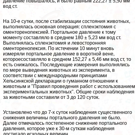
давление повышалось, и было равным 222,27 ± 5,50 мм
вод ст.
На 10-е сутки, после стабилизации состояния животных,
выполнялась основная операция: спленэктомия с
оменторенопексией. Портальное давление к тому
моменту составляло в среднем 180 ± 5,23 мм вод ст.
Выполнялась спленэктомия и левосторонняя
оменторенопексия. По истечении 10 минут вновь
измеряли портальное давление в воротной вене,
котороесоставляло в среднем 152,27 ± 5,46 мм вод ст, то
есть снижалось. Последующие измерения выполнялись
по мере выведения животных из эксперимента, в
соответствии с международными принципами
Хельсинкской декларации о гуманном отношении к
животным и "Правил проведения работ с использованием
экспериментальных животных". Общие сроки наблюдения
за животными составили от 3 до 120 суток.
Установлено что до 7-х суток наблюдения существенного
снижения величины портального давления не было.
Далее отмечалось постепенное снижение портального
давления, которое уже к 30-м суткам наблюдения
достигало исходных величин.