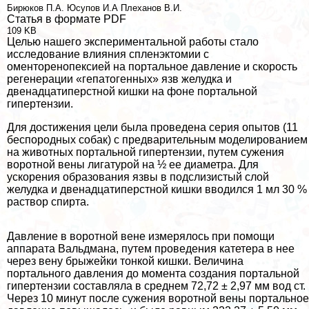
Бирюков П.А.
Юсупов И.А
Плеханов В.И.
Статья в формате PDF
109 KB
Целью нашего экспериментальной работы стало
исследование влияния спленэктомии с
оменторенопексией на портальное давление и скорость
регенерации «гепатогенных» язв желудка и
двенадцатиперстной кишки на фоне портальной
гипертензии.
Для достижения цели была проведена серия опытов (11
беспородных собак) с предварительным моделированием
на животных портальной гипертензии, путем сужения
воротной вены лигатурой на ½ ее диаметра. Для
ускорения образования язвы в подслизистый слой
желудка и двенадцатиперстной кишки вводился 1 мл 30 %
раствор спирта.
Давление в воротной вене измерялось при помощи
аппарата Вальдмана, путем проведения катетера в нее
через вену брыжейки тонкой кишки. Величина
портального давления до момента создания портальной
гипертензии составляла в среднем 72,72 ± 2,97 мм вод ст.
Через 10 минут после сужения воротной вены портальное