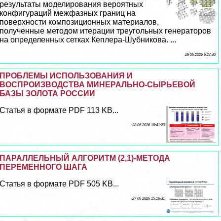
результаты моделирования вероятных
конфигураций межфазных границ на
поверхности композиционных материалов,
полученные методом итерации треугольных генераторов
на определенных сетках Кеплера-Шубникова. ...
29 06 2026 6:27:30
ПРОБЛЕМЫ ИСПОЛЬЗОВАНИЯ И
ВОСПРОИЗВОДСТВА МИНЕРАЛЬНО-СЫРЬЕВОЙ
БАЗЫ ЗОЛОТА РОССИИ
Статья в формате PDF 113 KB...
28 06 2026 18:41:20
ПАРАЛЛЕЛЬНЫЙ АЛГОРИТМ (2,1)-МЕТОДА
ПЕРЕМЕННОГО ШАГА
Статья в формате PDF 505 KB...
27 06 2026 15:16:31