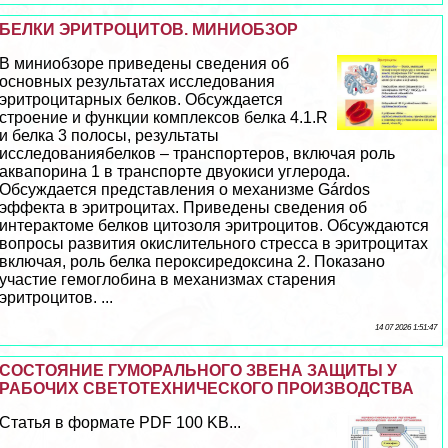
БЕЛКИ ЭРИТРОЦИТОВ. МИНИОБЗОР
В миниобзоре приведены сведения об
основных результатах исследования
эритроцитарных белков. Обсуждается
строение и функции комплексов белка 4.1.R
и белка 3 полосы, результаты
исследованиябелков – трaнcпортеров, включая роль
аквапорина 1 в трaнcпорте двуокиси углерода.
Обсуждается представления о механизме Gárdos
эффекта в эритроцитах. Приведены сведения об
интеpaктоме белков цитозоля эритроцитов. Обсуждаются
вопросы развития окислительного стресса в эритроцитах
включая, роль белка пероксиредоксина 2. Показано
участие гемоглобина в механизмах старения
эритроцитов. ...
14 07 2026 1:51:47
СОСТОЯНИЕ ГУМОРАЛЬНОГО ЗВЕНА ЗАЩИТЫ У
РАБОЧИХ СВЕТОТЕХНИЧЕСКОГО ПРОИЗВОДСТВА
Статья в формате PDF 100 KB...