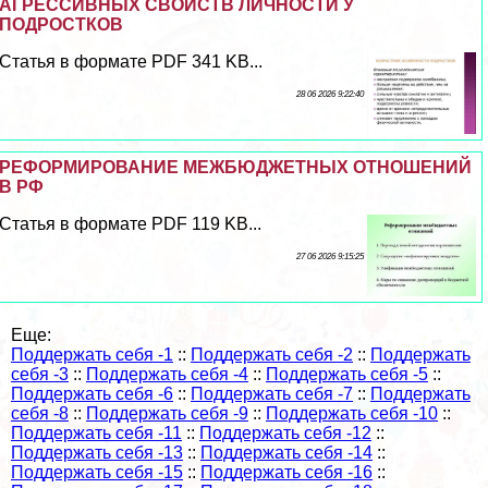
АГРЕССИВНЫХ СВОЙСТВ ЛИЧНОСТИ У
ПОДРОСТКОВ
Статья в формате PDF 341 KB...
28 06 2026 9:22:40
РЕФОРМИРОВАНИЕ МЕЖБЮДЖЕТНЫХ ОТНОШЕНИЙ
В РФ
Статья в формате PDF 119 KB...
27 06 2026 9:15:25
Еще:
Поддержать себя -1
::
Поддержать себя -2
::
Поддержать
себя -3
::
Поддержать себя -4
::
Поддержать себя -5
::
Поддержать себя -6
::
Поддержать себя -7
::
Поддержать
себя -8
::
Поддержать себя -9
::
Поддержать себя -10
::
Поддержать себя -11
::
Поддержать себя -12
::
Поддержать себя -13
::
Поддержать себя -14
::
Поддержать себя -15
::
Поддержать себя -16
::