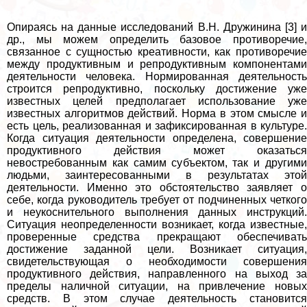
Опираясь на данные исследований В.Н. Дружинина [3] и
др., мы мо­жем определить базовое противоречие,
связанное с сущностью креативности, как противоречие
между продуктивным и репродуктивным компонентами
деятельности человека. Нормированная деятельность
строится репродуктивно, поскольку достижение уже
известных целей предполагает использование уже
извест­ных алгоритмов действий. Норма в этом смысле и
есть цель, реализованная и зафиксированная в культуре.
Когда ситуация деятельности определена, со­вершение
продуктивного действия может оказаться
невостребованным как самим субъектом, так и другими
людьми, заинтересованными в результатах этой
деятельности. Именно это обстоятельство заявляет о
себе, когда руково­дитель требует от подчиненных четкого
и неукоснительного выполнения данных инструкций.
Ситуация неопределенности возникает, когда известные,
проверенные средства прекращают обеспечивать
достижение заданной цели. Возникает ситуация,
свидетельствующая о необходимости совершения
продуктивного действия, направленного на выход за
пределы наличной си­туации, на привлечение новых
средств. В этом случае деятельность становится