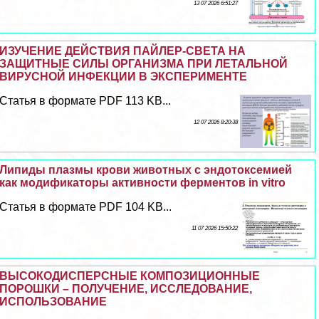
13 07 2026 6:51:27
ИЗУЧЕНИЕ ДЕЙСТВИЯ ПАЙЛЕР-СВЕТА НА
ЗАЩИТНЫЕ СИЛЫ ОРГАНИЗМА ПРИ ЛЕТАЛЬНОЙ
ВИРУСНОЙ ИНФЕКЦИИ В ЭКСПЕРИМЕНТЕ
Статья в формате PDF 113 KB...
12 07 2026 8:20:38
Липиды плазмы крови животных с эндотоксемией
как модификаторы активности ферментов in vitro
Статья в формате PDF 104 KB...
11 07 2026 15:50:22
ВЫСОКОДИСПЕРСНЫЕ КОМПОЗИЦИОННЫЕ
ПОРОШКИ – ПОЛУЧЕНИЕ, ИССЛЕДОВАНИЕ,
ИСПОЛЬЗОВАНИЕ