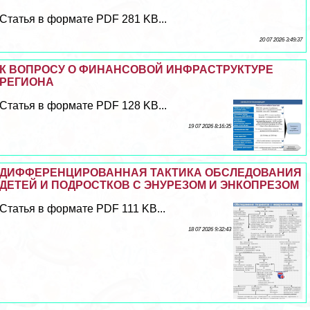
Статья в формате PDF 281 KB...
20 07 2026 3:49:37
К ВОПРОСУ О ФИНАНСОВОЙ ИНФРАСТРУКТУРЕ
РЕГИОНА
Статья в формате PDF 128 KB...
19 07 2026 8:16:35
ДИФФЕРЕНЦИРОВАННАЯ ТАКТИКА ОБСЛЕДОВАНИЯ
ДЕТЕЙ И ПОДРОСТКОВ С ЭНУРЕЗОМ И ЭНКОПРЕЗОМ
Статья в формате PDF 111 KB...
18 07 2026 9:32:43