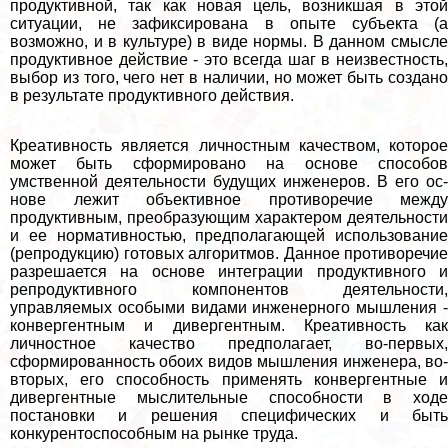
продуктивной, так как новая цель, возник­шая в этой
ситуации, не зафиксирована в опыте субъекта (а
возможно, и в культуре) в виде нормы. В данном смысле
продуктивное действие - это все­гда шаг в неизвестность,
выбор из того, чего нет в наличии, но может быть создано
в результате продуктивного действия.
Креативность яв­ляется личностным качеством, которое
может быть сформировано на основе способов
умственной деятельности будущих инженеров. В его ос­
нове лежит объективное противоречие между
продуктивным, преобразую­щим хаpaктером деятельности
и ее нормативностью, предполагающей использование
(репродукцию) готовых алгоритмов. Данное противоречие
разрешается на основе интеграции продуктивного и
репродук­тивного компонентов деятельности,
управляемых особыми видами инженерного мышле­ния -
конвергентным и дивергентным. Креативность как
личностное качест­во предполагает, во-первых,
сформированность обоих видов мышления инженера, во-
вторых, его способность применять конвергентные и
дивергентные мыслительные способности в ходе
постановки и решения специфических и быть
конкурентоспособным на рынке труда.