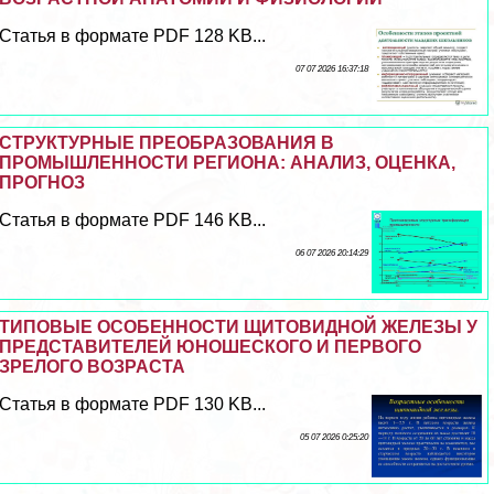
Статья в формате PDF 128 KB...
07 07 2026 16:37:18
СТРУКТУРНЫЕ ПРЕОБРАЗОВАНИЯ В
ПРОМЫШЛЕННОСТИ РЕГИОНА: АНАЛИЗ, ОЦЕНКА,
ПРОГНОЗ
Статья в формате PDF 146 KB...
06 07 2026 20:14:29
ТИПОВЫЕ ОСОБЕННОСТИ ЩИТОВИДНОЙ ЖЕЛЕЗЫ У
ПРЕДСТАВИТЕЛЕЙ ЮНОШЕСКОГО И ПЕРВОГО
ЗРЕЛОГО ВОЗРАСТА
Статья в формате PDF 130 KB...
05 07 2026 0:25:20