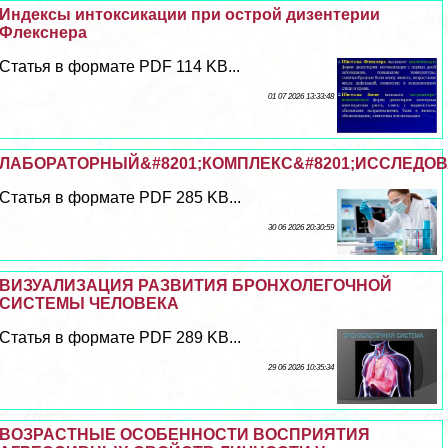
Индексы интоксикации при острой дизентерии
Флекснера
Статья в формате PDF 114 KB...
01 07 2026 13:33:48
ЛАБОРАТОРНЫЙ&#8201;КОМПЛЕКС&#8201;ИССЛЕДОВ
Статья в формате PDF 285 KB...
30 06 2026 20:30:59
ВИЗУАЛИЗАЦИЯ РАЗВИТИЯ БРОНХОЛЕГОЧНОЙ
СИСТЕМЫ ЧЕЛОВЕКА
Статья в формате PDF 289 KB...
29 06 2026 10:35:34
ВОЗРАСТНЫЕ ОСОБЕННОСТИ ВОСПРИЯТИЯ