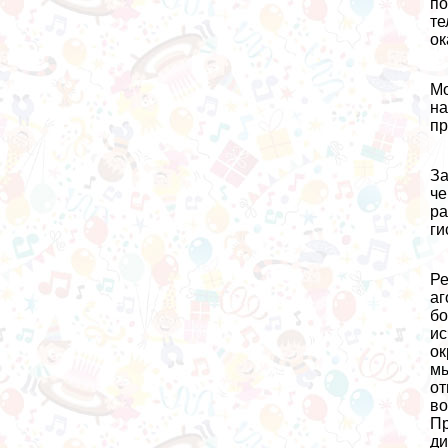
по
те
ок
Мо
на
пр
За
че
ра
ги
Ре
аг
бо
ис
ок
мы
от
во
Пр
ди