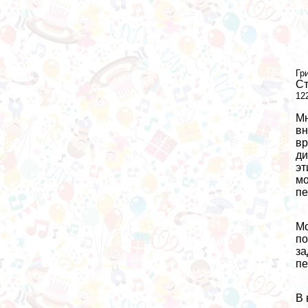
Гр
Ст
12
Мн
вн
вр
ди
эт
мо
пе
Мо
по
за
пе
В 