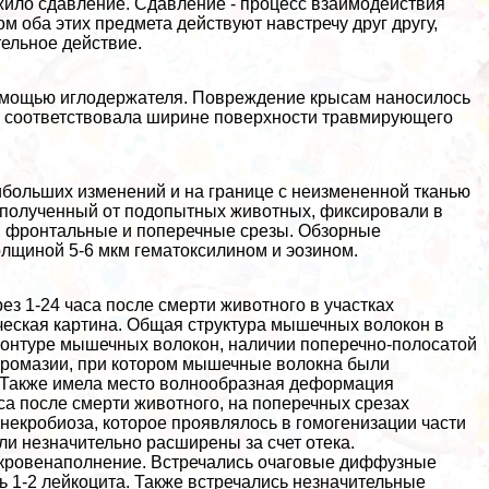
жило сдавление. Сдавление - процесс взаимодействия
м оба этих предмета действуют навстречу друг другу,
тельное действие.
омощью иглодержателя. Повреждение крысам наносилось
я соответствовала ширине поверхности травмирующего
ибольших изменений и на границе с неизмененной тканью
ал, полученный от подопытных животных, фиксировали в
и фронтальные и поперечные срезы. Обзорные
олщиной 5-6 мкм гематоксилином и эозином.
ез 1-24 часа после cмepти животного в участках
еская картина. Общая структура мышечных волокон в
 контуре мышечных волокон, наличии поперечно-полосатой
хромазии, при котором мышечные волокна были
о. Также имела место волнообразная деформация
са после cмepти животного, на поперечных срезах
екробиоза, которое проявлялось в гомогенизации части
и незначительно расширены за счет отека.
 кровенаполнение. Встречались очаговые диффузные
 1-2 лейкоцита. Также встречались незначительные