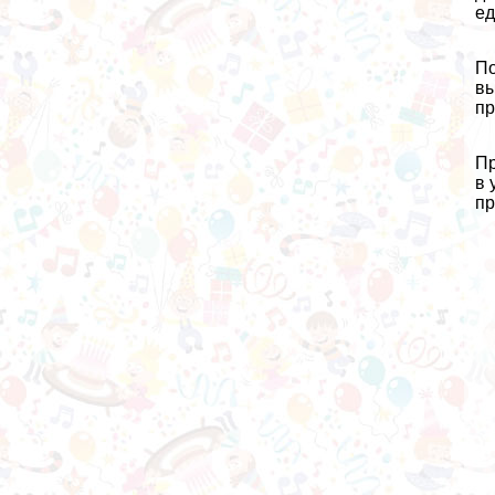
ед
По
вы
пр
Пр
в 
пр