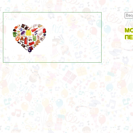
МО
ПЕ