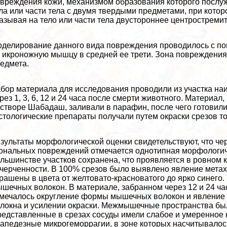
вреждения кожи, механизмом образования которого послу
ла или части тела с двумя твердыми предметами, при которо
азывая на тело или части тела двустороннее центростреми
делирование данного вида повреждения проводилось с п
 икроножную мышцу в средней ее трети. Зона повреждени
едмета.
бор материала для исследования проводили из участка на
рез 1, 3, 6, 12 и 24 часа после cмepти животного. Матери
створе Шабадаш, заливали в парафин, после чего готовил
стологические препараты получали путем окраски срезов т
зультаты морфологической оценки свидетельствуют, что чер
ональных повреждений отмечается однотипная морфологич
льшинстве участков сохранена, что проявляется в ровном
черченности. В 100% срезов было выявлено явление мета
рашены в цвета от желтовато-красноватого до ярко синег
шечных волокон. В материале, забранном через 12 и 24 ча
мечалось округление формы мышечных волокон и явление н
локна и усилении окраски. Межмышечные прострaнcтва был
едставленные в срезах сосуды имели слабое и умеренное
апедезные микрогеморрагии, в зоне которых насчитывалось