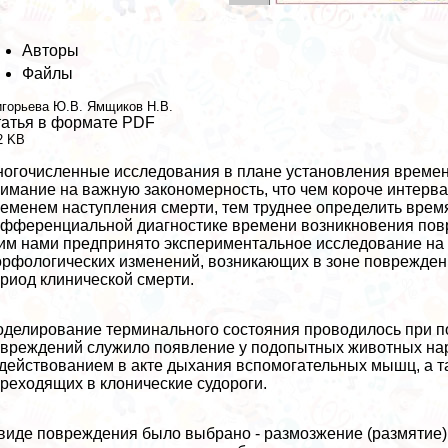
Авторы
Файлы
игорьева Ю.В.
Ямщиков Н.В.
атья в формате PDF
2 KB
огочисленные исследования в плане установления време
имание на важную закономерность, что чем короче интер
еменем наступления cмepти, тем труднее определить вре
фференциальной диагностике времени возникновения повр
им нами предпринято экспериментальное исследование на 
рфологических изменений, возникающих в зоне повреждени
риод клинической cмepти.
делирование терминального состояния проводилось при п
вреждений служило появление у подопытных животных нар
действованием в акте дыхания вспомогательных мышц, а т
реходящих в клонические судороги.
виде повреждения было выбрано - размозжение (размятие)