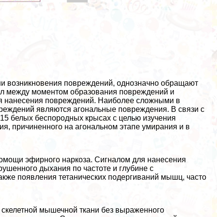
ни возникновения повреждений, однозначно обращают
вал между моментом образования повреждений и
мя нанесения повреждений. Наиболее сложными в
еждений являются агональные повреждения. В связи с
15 белых беспородных крысах с целью изучения
я, причиненного на агональном этапе умирания и в
омощи эфирного наркоза. Сигналом для нанесения
ушенного дыхания по частоте и глубине с
акже появления тетанических подергиваний мышц, часто
 скелетной мышечной ткани без выраженного