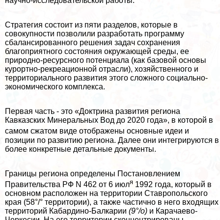
научно-исследовательской работы.
Стратегия состоит из пяти разделов, которые в
совокупности позволили разработать программу
сбалансированного решения задач сохранения
благоприятного состояния окружающей среды, ее
природно-ресурсного потенциала (как базовой основы
курортно-рекреационной отрасли), хозяйственного и
территориального развития этого сложного социально-
экономического комплекса.
Первая часть - это «Доктрина развития региона
Кавказских Минеральных Вод до 2020 года», в которой в
самом сжатом виде
отображены основные идеи и
позиции по развитию региона. Далее они интегрируются в
более конкретные детальные документы.
Границы региона определены Постановлением
я
Правительства РФ N 462 от 6 июл
1992 года, который в
основном расположен на территории Ставропольского
края (58°/° территории), а также частично в него входящих
территорий Кабардино-Балкарии
(9°/о)
и Карачаево-
Черкесии. На его территории сконцентрированы