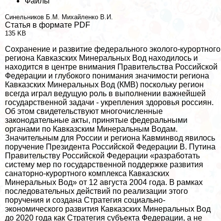
Файлы
Синельников Б.М.
Михайленко В.И.
Статья в формате PDF
135 KB
Сохранение и развитие федерального эколого-курортного
региона Кавказских Минеральных Вод находилось и
находится в центре внимания Правительства Российской
Федерации и глубокого понимания значимости региона
Кавказских Минеральных Вод (КМВ) поскольку регион
всегда играл ведущую роль в выполнении важнейшей
государственной задачи - укрепления здоровья россиян.
Об этом свидетельствуют многочисленные
законодательные акты, принятые федеральными
органами по Кавказским Минеральным Водам.
Значительным для России и региона Кавминвод явилось
поручение Президента Российской Федерации В. Путина
Правительству Российской Федерации «разработать
систему мер по государственной поддержке развития
санаторно-курортного комплекса Кавказских
Минеральных Вод» от 12 августа 2004 года. В рамках
последовательных действий по реализации этого
поручения и создана Стратегия социально-
экономического развития Кавказских Минеральных Вод
до 2020 года как Стратегия субъекта Федерации, а не