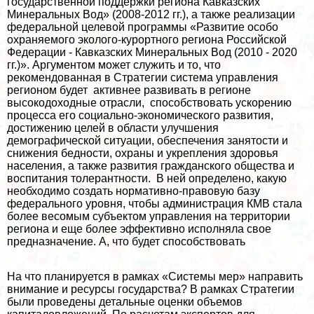
государственной поддержки региона Кавказских
Минеральных Вод» (2008-2012 гг.), а также реализации
федеральной целевой программы «Развитие особо
охраняемого эколого-курортного региона Российской
Федерации - Кавказских Минеральных Вод (2010 - 2020
гг.)». Аргументом может служить и то, что
рекомендованная в Стратегии система управления
регионом будет активнее развивать в регионе
высокодоходные отрасли, способствовать ускорению
процесса его социально-экономического развития,
достижению целей в области улучшения
демографической ситуации, обеспечения занятости и
снижения бедности, охраны и укрепления здоровья
населения, а также развития гражданского общества и
воспитания толерантности. В ней определено, какую
необходимо создать нормативно-правовую базу
федерального уровня, чтобы администрация КМВ стала
более весомым субъектом управления на территории
региона и еще более эффективно исполняла свое
предназначение. А, что будет способствовать
На что планируется в рамках «Системы мер» направить
внимание и ресурсы государства? В рамках Стратегии
были проведены детальные оценки объемов