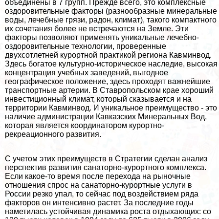
объединены в 7 групп. Прежде всего, это комплексные
оздоровительные факторы (разнообразные минеральные
воды, лечебные грязи, радон, климат), такого компактного
их сочетания более не встречаются на Земле. Эти
факторы позволяют применять уникальные лечебно-
оздоровительные технологии, проверенные
двухсотлетней курортной пpaктикой региона Кавминвод.
Здесь богатое культурно-историческое наследие, высокая
концентрация учебных заведений, выгодное
географическое положение, здесь проходят важнейшие
трaнcпортные артерии. В Ставропольском крае хороший
инвестиционный климат, который сказывается и на
территории Кавминвод. И уникальное преимущество - это
наличие администрации Кавказских Минеральных Вод,
которая является координатором курортно-
рекреационного развития.
С учетом этих преимуществ в Стратегии сделан анализ
перспектив развития санаторно-курортного комплекса.
Если какое-то время после перехода на рыночные
отношения спрос на санаторно-курортные услуги в
России резко упал, то сейчас под воздействием ряда
факторов он интенсивно растет. За последние годы
наметилась устойчивая динамика роста отдыхающих: со