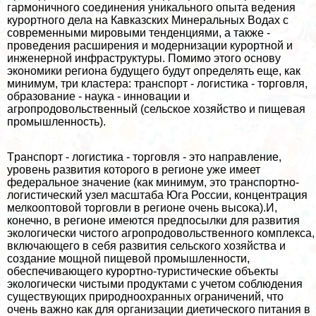
гармоничного соединения уникального опыта ведения
курортного дела на Кавказских Минеральных Водах с
современными мировыми тенденциями, а также -
проведения расширения и модернизации курортной и
инженерной инфраструктуры. Помимо этого основу
экономики региона будущего будут определять еще, как
минимум, три кластера: трaнcпорт - логистика - торговля,
образование - наука - инновации и
агропродовольственный (сельское хозяйство и пищевая
промышленность).
Tрaнcпорт - логистика - торговля - это направление,
уровень развития которого в регионе уже имеет
федеральное значение (как минимум, это трaнcпортно-
логистический узел масштаба Юга России, концентрация
мелкооптовой торговли в регионе очень высока).И,
конечно, в регионе имеются предпосылки для развития
экологически чистого агропродовольственного комплекса,
включающего в себя развития сельского хозяйства и
создание мощной пищевой промышленности,
обеспечивающего курортно-туристические объекты
экологически чистыми продуктами с учетом соблюдения
существующих природноохранных ограничений, что
очень важно как для организации диетического питания в