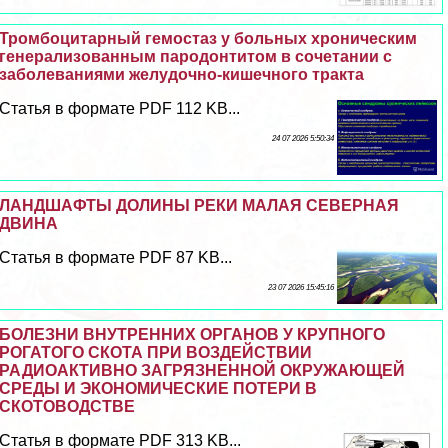
Тромбоцитарный гемостаз у больных хроническим
генерализованным пародонтитом в сочетании с
заболеваниями желудочно-кишечного тpaкта
Статья в формате PDF 112 KB...
24 07 2026 5:50:34
ЛАНДШАФТЫ ДОЛИНЫ РЕКИ МАЛАЯ СЕВЕРНАЯ
ДВИНА
Статья в формате PDF 87 KB...
23 07 2026 15:45:16
БОЛЕЗНИ ВНУТРЕННИХ ОРГАНОВ У КРУПНОГО
РОГАТОГО СКОТА ПРИ ВОЗДЕЙСТВИИ
РАДИОАКТИВНО ЗАГРЯЗНЕННОЙ ОКРУЖАЮЩЕЙ
СРЕДЫ И ЭКОНОМИЧЕСКИЕ ПОТЕРИ В
СКОТОВОДСТВЕ
Статья в формате PDF 313 KB...