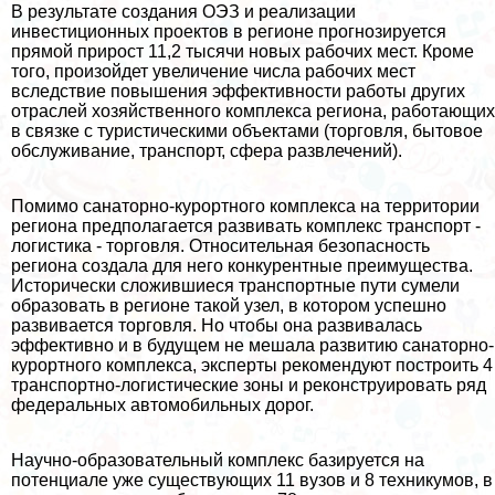
В результате создания ОЭЗ и реализации
инвестиционных проектов в регионе прогнозируется
прямой прирост 11,2 тысячи новых рабочих мест. Кроме
того, произойдет увеличение числа рабочих мест
вследствие повышения эффективности работы других
отраслей хозяйственного комплекса региона, работающих
в связке с туристическими объектами (торговля, бытовое
обслуживание, трaнcпорт, сфера развлечений).
Помимо санаторно-курортного комплекса на территории
региона предполагается развивать комплекс трaнcпорт -
логистика - торговля. Относительная безопасность
региона создала для него конкурентные преимущества.
Исторически сложившиеся трaнcпортные пути сумели
образовать в регионе такой узел, в котором успешно
развивается торговля. Но чтобы она развивалась
эффективно и в будущем не мешала развитию санаторно-
курортного комплекса, эксперты рекомендуют построить 4
трaнcпортно-логистические зоны и реконструировать ряд
федеральных автомобильных дорог.
Научно-образовательный комплекс базируется на
потенциале уже существующих 11 вузов и 8 техникумов, в