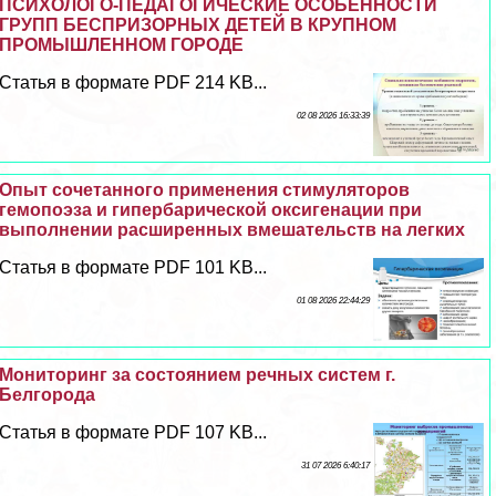
ПСИХОЛОГО-ПЕДАГОГИЧЕСКИЕ ОСОБЕННОСТИ
ГРУПП БЕСПРИЗОРНЫХ ДЕТЕЙ В КРУПНОМ
ПРОМЫШЛЕННОМ ГОРОДЕ
Статья в формате PDF 214 KB...
02 08 2026 16:33:39
Опыт сочетанного применения стимуляторов
гемопоэза и гипербарической оксигенации при
выполнении расширенных вмешательств на легких
Статья в формате PDF 101 KB...
01 08 2026 22:44:29
Мониторинг за состоянием речных систем г.
Белгорода
Статья в формате PDF 107 KB...
31 07 2026 6:40:17