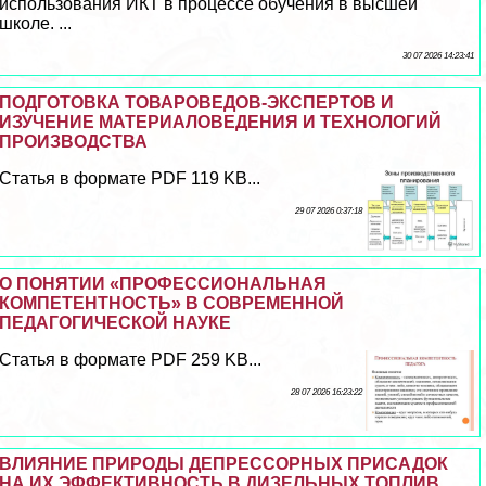
использования ИКТ в процессе обучения в высшей
школе. ...
30 07 2026 14:23:41
ПОДГОТОВКА ТОВАРОВЕДОВ-ЭКСПЕРТОВ И
ИЗУЧЕНИЕ МАТЕРИАЛОВЕДЕНИЯ И ТЕХНОЛОГИЙ
ПРОИЗВОДСТВА
Статья в формате PDF 119 KB...
29 07 2026 0:37:18
О ПОНЯТИИ «ПРОФЕССИОНАЛЬНАЯ
КОМПЕТЕНТНОСТЬ» В СОВРЕМЕННОЙ
ПЕДАГОГИЧЕСКОЙ НАУКЕ
Статья в формате PDF 259 KB...
28 07 2026 16:23:22
ВЛИЯНИЕ ПРИРОДЫ ДЕПРЕССОРНЫХ ПРИСАДОК
НА ИХ ЭФФЕКТИВНОСТЬ В ДИЗЕЛЬНЫХ ТОПЛИВ