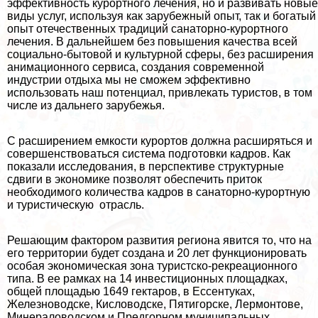
эффективность курортного лечения, но и развивать новые
виды услуг, используя как зарубежный опыт, так и богатый
опыт отечественных традиций санаторно-курортного
лечения. В дальнейшем без повышения качества всей
социально-бытовой и культурной сферы, без расширения
анимационного сервиса, создания современной
индустрии отдыха мы не сможем эффективно
использовать наш потенциал, привлекать туристов, в том
числе из дальнего зарубежья.
С расширением емкости курортов должна расширяться и
совершенствоваться система подготовки кадров. Как
показали исследования, в перспективе структурные
сдвиги в экономике позволят обеспечить приток
необходимого количества кадров в санаторно-курортную
и туристическую отрасль.
Решающим фактором развития региона явится то, что на
его территории будет создана и 20 лет функционировать
особая экономическая зона туристско-рекреационного
типа. В ее рамках на 14 инвестиционных площадках,
общей площадью 1649 гектаров, в Ессентуках,
Железноводске, Кисловодске, Пятигорске, Лермонтове,
Минераловодском и Предгорном муниципальных