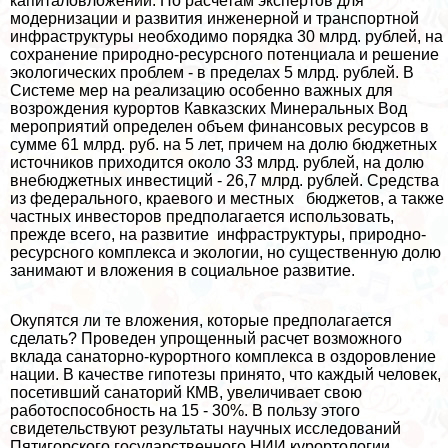
капиталовложений. По расчетам экспертов для
модернизации и развития инженерной и трaнcпортной
инфраструктуры необходимо порядка 30 млрд. рублей, на
сохранение природно-ресурсного потенциала и решение
экологических проблем - в пределах 5 млрд. рублей. В
Системе мер на реализацию особенно важных для
возрождения курортов Кавказских Минеральных Вод
мероприятий определен объем финансовых ресурсов в
сумме 61 млрд. руб. на 5 лет, причем на долю бюджетных
источников приходится около 33 млрд. рублей, на долю
внебюджетных инвестиций - 26,7 млрд. рублей. Средства
из федерального, краевого и местных бюджетов, а также
частных инвесторов предполагается использовать,
прежде всего, на развитие инфраструктуры, природно-
ресурсного комплекса и экологии, но существенную долю
занимают и вложения в социальное развитие.
Окупятся ли те вложения, которые предполагается
сделать? Проведен упрощенный расчет возможного
вклада санаторно-курортного комплекса в оздоровление
нации. В качестве гипотезы принято, что каждый человек,
посетивший санаторий КМВ, увеличивает свою
работоспособность на 15 - 30%. В пользу этого
свидетельствуют результаты научных исследований
Пятигорского государственного НИИ курортологии