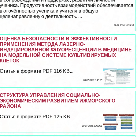
ученика. Продуктивность взаимодействий обеспечивается
включённостью ученика и учителя в общую
целенаправленную деятельность. ...
21 07 2026 18:59:24
ОЦЕНКА БЕЗОПАСНОСТИ И ЭФФЕКТИВНОСТИ
ПРИМЕНЕНИЯ МЕТОДА ЛАЗЕРНО-
ИНДУЦИРОВАННОЙ ФЛУОРЕСЦЕНЦИИ В МЕДИЦИНЕ
НА МОДЕЛЬНОЙ СИСТЕМЕ КУЛЬТИВИРУЕМЫХ
КЛЕТОК
Статья в формате PDF 116 KB...
20 07 2026 6:45:25
СТРУКТУРА УПРАВЛЕНИЯ СОЦИАЛЬНО-
ЭКОНОМИЧЕСКИМ РАЗВИТИЕМ ИЖМОРСКОГО
РАЙОНА
Статья в формате PDF 125 KB...
19 07 2026 13:30:31