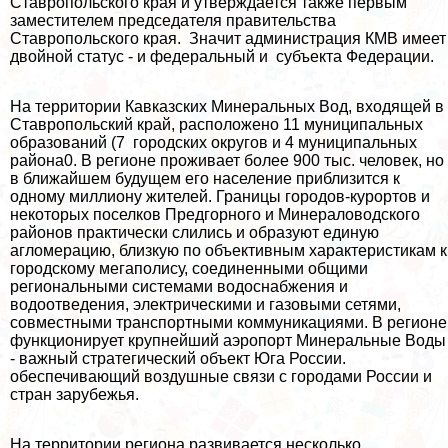
Ставропольского края и утверждается также первым
заместителем председателя правительства
Ставропольского края. Значит администрация КМВ имеет
двойной статус - и федеральный и субъекта Федерации.
На территории Кавказских Минеральных
Вод, входящей в
Ставропольский край, расположено 11 муниципальных
образований (7 городских округов и 4 муниципальных
района0. В регионе проживает более 900 тыс. человек, но
в ближайшем будущем его население приблизится к
одному миллиону жителей. Границы городов-курортов и
некоторых поселков Предгорного и Минераловодского
районов пpaктически слились и образуют единую
агломерацию, близкую по объективным хаpaктеристикам к
городскому мегаполису, соединенными общими
региональными системами водоснабжения и
водоотведения, электрическими и газовыми сетями,
совместными трaнcпортными коммуникациями. В регионе
функционирует крупнейший аэропорт Минеральные Воды
- важный стратегический объект Юга России.
обеспечивающий воздушные связи с городами России и
стран зарубежья.
На территории региона развивается несколько