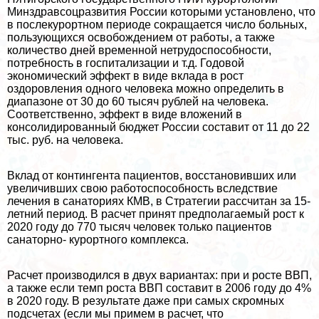
Минздравсоцразвития России которыми установлено, что
в послекурортном периоде сокращается число больных,
пользующихся освобождением от работы, а также
количество дней временной нетрудоспособности,
потребность в госпитализации и т.д. Годовой
экономический эффект в виде вклада в рост
оздоровления одного человека можно определить в
диапазоне от 30 до 60 тысяч рублей на человека.
Соответственно, эффект в виде вложений в
консолидированный бюджет России составит от 11 до 22
тыс. руб. на человека.
Вклад от контингента пациентов, восстановивших или
увеличивших свою работоспособность вследствие
лечения в санаториях КМВ, в Стратегии рассчитан за 15-
летний период. В расчет принят предполагаемый рост к
2020 году до 770 тысяч человек только пациентов
санаторно- курортного комплекса.
Расчет производился в двух вариантах: при и росте ВВП,
а также если темп роста ВВП составит в 2006 году до 4%
в 2020 году. В результате даже при самых скромных
подсчетах (если мы примем в расчет, что