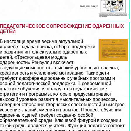
22 07 2026 0:45:27
ПЕДАГОГИЧЕСКОЕ СОПРОВОЖДЕНИЕ ОДАРЁННЫХ
ДЕТЕЙ
В настояще время весьма актуальной
является задача поиска, отбора, поддержки
и развития интеллектуально одарённых
детей. «Трёхкольцевая модель
одарённости» Рензулли включает
следующие компоненты: высокий уровень интеллекта,
креативность и усиленную мотивацию. Такие дети
требуют дифференцированных учебных программ и
особой педагогической поддержки. В современной
пpaктике обучения используются педагогические
стратегии и программы, которые предусматривают
высокий уровень развития мыслительных процессов,
совершенствование творческих способностей и быстрое
усвоение знаний, умений и навыков. Процесс обучения
одарённых детей требует создания особой
образовательной среды. Ключевой фигурой в создании
такой среды является учитель. Функция педагога состоит
в сопровождении и поддержке, развитии личности