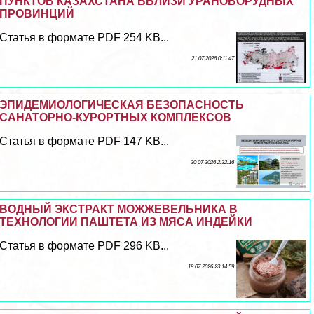
ПУНКТОВ КАЗАХСТАНА ВБЛИЗИ УРАНОВОРУДНЫХ
ПРОВИНЦИЙ
Статья в формате PDF 254 KB...
21 07 2026 0:11:47
ЭПИДЕМИОЛОГИЧЕСКАЯ БЕЗОПАСНОСТЬ
САНАТОРНО-КУРОРТНЫХ КОМПЛЕКСОВ
Статья в формате PDF 147 KB...
20 07 2026 2:32:16
ВОДНЫЙ ЭКСТРАКТ МОЖЖЕВЕЛЬНИКА В
ТЕХНОЛОГИИ ПАШТЕТА ИЗ МЯСА ИНДЕЙКИ
Статья в формате PDF 296 KB...
19 07 2026 23:14:59