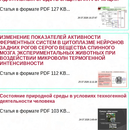
Статья в формате PDF 127 KB...
26 07 2026 16:37:47
ИЗМЕНЕНИЕ ПОКАЗАТЕЛЕЙ АКТИВНОСТИ
ФЕРМЕНТНЫХ СИСТЕМ В ЦИТОПЛАЗМЕ НЕЙРОНОВ
ЗАДНИХ РОГОВ СЕРОГО ВЕЩЕСТВА СПИННОГО
МОЗГА ЭКСПЕРИМЕНТАЛЬНЫХ ЖИВОТНЫХ ПРИ
ВОЗДЕЙСТВИИ МИКРОВОЛН ТЕРМОГЕННОЙ
ИНТЕНСИВНОСТИ
Статья в формате PDF 112 KB...
25 07 2026 11:11:38
Состояние природной среды в условиях техногенной
деятельности человека
Статья в формате PDF 103 KB...
24 07 2026 3:49:44