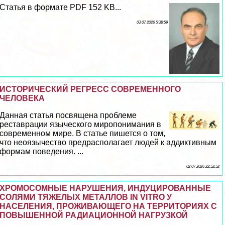
Статья в формате PDF 152 KB...
03 07 2026 5:38:59
ИСТОРИЧЕСКИЙ РЕГРЕСС СОВРЕМЕННОГО
ЧЕЛОВЕКА
Данная статья посвящена проблеме
реставрации языческого миропонимания в
современном мире. В статье пишется о том,
что неоязычество предрасполагает людей к аддиктивным
формам поведения. ...
02 07 2026 22:52:52
ХРОМОСОМНЫЕ НАРУШЕНИЯ, ИНДУЦИРОВАННЫЕ
СОЛЯМИ ТЯЖЕЛЫХ МЕТАЛЛОВ IN VITRO У
НАСЕЛЕНИЯ, ПРОЖИВАЮЩЕГО НА ТЕРРИТОРИЯХ С
ПОВЫШЕННОЙ РАДИАЦИОННОЙ НАГРУЗКОЙ