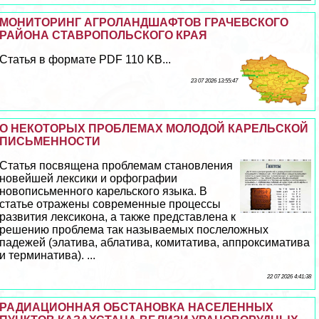
МОНИТОРИНГ АГРОЛАНДШАФТОВ ГРАЧЕВСКОГО
РАЙОНА СТАВРОПОЛЬСКОГО КРАЯ
Статья в формате PDF 110 KB...
23 07 2026 13:55:47
О НЕКОТОРЫХ ПРОБЛЕМАХ МОЛОДОЙ КАРЕЛЬСКОЙ
ПИСЬМЕННОСТИ
Статья посвящена проблемам становления
новейшей лексики и орфографии
новописьменного карельского языка. В
статье отражены современные процессы
развития лексикона, а также представлена к
решению проблема так называемых послеложных
падежей (элатива, аблатива, комитатива, аппроксиматива
и терминатива). ...
22 07 2026 4:41:38
РАДИАЦИОННАЯ ОБСТАНОВКА НАСЕЛЕННЫХ