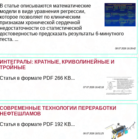
В статье описываются математические
модели в виде уравнения регрессии,
которое позволяет по клиническим
признакам хронической сердечной
недостаточности со статистической
достоверностью предсказать результаты 6-минутного
теста. ...
08 07 2026 16:39:42
ИНТЕГРАЛЫ: КРАТНЫЕ, КРИВОЛИНЕЙНЫЕ И
ТРОЙНЫЕ
Статья в формате PDF 266 KB...
07 07 2026 16:42:18
СОВРЕМЕННЫЕ ТЕХНОЛОГИИ ПЕРЕРАБОТКИ
НЕФТЕШЛАМОВ
Статья в формате PDF 192 KB...
06 07 2026 18:51:25