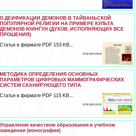
О ДЕИФИКАЦИИ ДЕМОНОВ В ТАЙВАНЬСКОЙ
ПОПУЛЯРНОЙ РЕЛИГИИ НА ПРИМЕРЕ КУЛЬТА
ДЕМОНОВ ЮИНГУН (ДУХОВ, ИСПОЛНЯЮЩИХ ВСЕ
ПРОШЕНИЯ)
Статья в формате PDF 153 KB...
03 08 2026 6:20:44
МЕТОДИКА ОПРЕДЕЛЕНИЯ ОСНОВНЫХ
ПАРАМЕТРОВ ЦИФРОВЫХ МАММОГРАФИЧЕСКИХ
СИСТЕМ СКАНИРУЮЩЕГО ТИПА
Статья в формате PDF 115 KB...
02 08 2026 0:20:25
Управление качеством образования в учебном
заведении (монография)