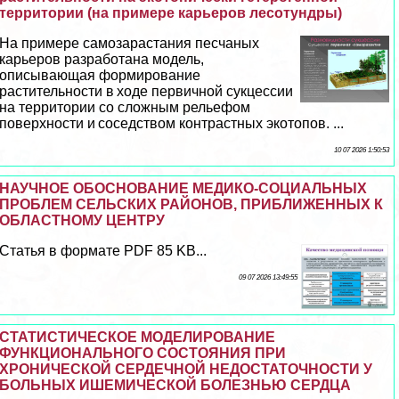
территории (на примере карьеров лесотундры)
На примере самозарастания песчаных
карьеров разработана модель,
описывающая формирование
растительности в ходе первичной сукцессии
на территории со сложным рельефом
поверхности и соседством контрастных экотопов. ...
10 07 2026 1:50:53
НАУЧНОЕ ОБОСНОВАНИЕ МЕДИКО-СОЦИАЛЬНЫХ
ПРОБЛЕМ СЕЛЬСКИХ РАЙОНОВ, ПРИБЛИЖЕННЫХ К
ОБЛАСТНОМУ ЦЕНТРУ
Статья в формате PDF 85 KB...
09 07 2026 13:49:55
СТАТИСТИЧЕСКОЕ МОДЕЛИРОВАНИЕ
ФУНКЦИОНАЛЬНОГО СОСТОЯНИЯ ПРИ
ХРОНИЧЕСКОЙ СЕРДЕЧНОЙ НЕДОСТАТОЧНОСТИ У
БОЛЬНЫХ ИШЕМИЧЕСКОЙ БОЛЕЗНЬЮ СЕРДЦА