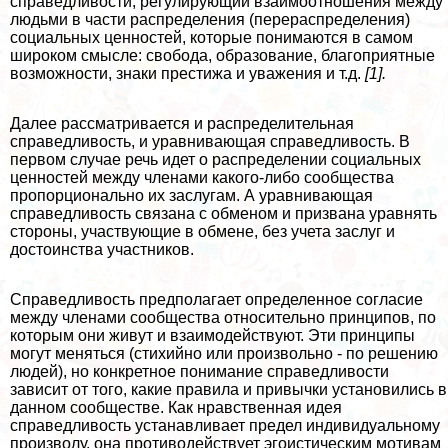
справедливости,
регулирующий взаимоотношения между
людьми в части распределения (перераспределения)
социальных ценностей, которые понимаются в самом
широком смысле: свобода, образование, благоприятные
возможности, знаки престижа и уважения и т.д.
[1].
Далее рассматривается и распределительная
справедливость, и уравнивающая справедливость. В
первом случае речь идет о распределении социальных
ценностей между члeнами какого-либо сообщества
пропорционально их заслугам. А уравнивающая
справедливость связана с обменом и призвана уравнять
стороны, участвующие в обмене, без учета заслуг и
достоинства участников.
Справедливость предполагает определенное согласие
между члeнами сообщества относительно принципов, по
которым они живут и взаимодействуют. Эти принципы
могут меняться (стихийно или произвольно - по решению
людей), но конкретное понимание справедливости
зависит от того, какие правила и привычки установились в
данном сообществе. Как нравственная идея
справедливость устанавливает предел индивидуальному
произволу, она противодействует эгоистическим мотивам