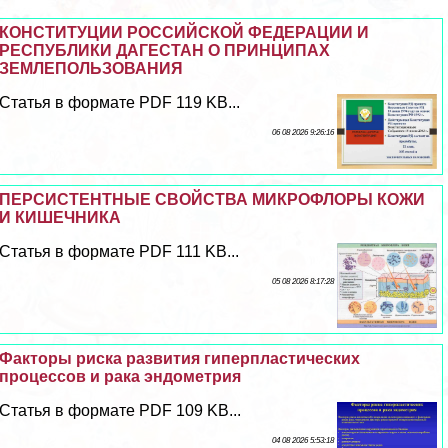
КОНСТИТУЦИИ РОССИЙСКОЙ ФЕДЕРАЦИИ И
РЕСПУБЛИКИ ДАГЕСТАН О ПРИНЦИПАХ
ЗЕМЛЕПОЛЬЗОВАНИЯ
Статья в формате PDF 119 KB...
06 08 2026 9:26:16
ПЕРСИСТЕНТНЫЕ СВОЙСТВА МИКРОФЛОРЫ КОЖИ
И КИШЕЧНИКА
Статья в формате PDF 111 KB...
05 08 2026 8:17:28
Факторы риска развития гиперпластических
процессов и paка эндометрия
Статья в формате PDF 109 KB...
04 08 2026 5:53:18