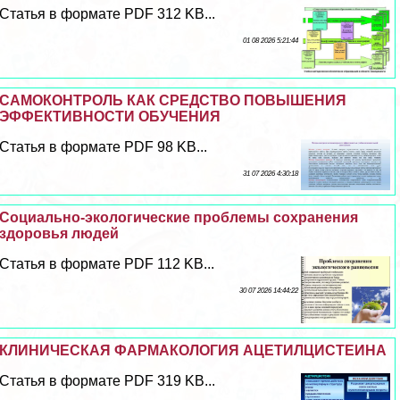
Статья в формате PDF 312 KB...
01 08 2026 5:21:44
САМОКОНТРОЛЬ КАК СРЕДСТВО ПОВЫШЕНИЯ
ЭФФЕКТИВНОСТИ ОБУЧЕНИЯ
Статья в формате PDF 98 KB...
31 07 2026 4:30:18
Социально-экологические проблемы сохранения
здоровья людей
Статья в формате PDF 112 KB...
30 07 2026 14:44:22
КЛИНИЧЕСКАЯ ФАРМАКОЛОГИЯ АЦЕТИЛЦИСТЕИНА
Статья в формате PDF 319 KB...