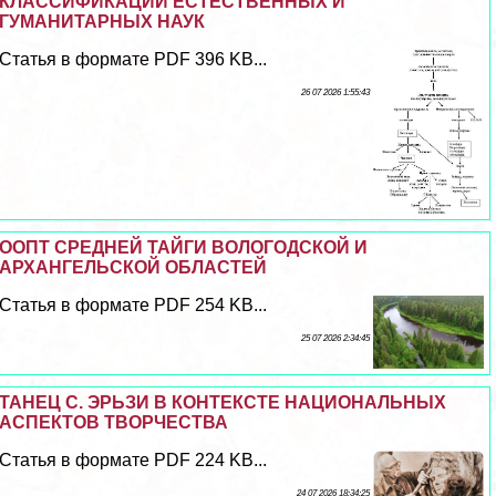
КЛАССИФИКАЦИИ ЕСТЕСТВЕННЫХ И
ГУМАНИТАРНЫХ НАУК
Статья в формате PDF 396 KB...
26 07 2026 1:55:43
ООПТ СРЕДНЕЙ ТАЙГИ ВОЛОГОДСКОЙ И
АРХАНГЕЛЬСКОЙ ОБЛАСТЕЙ
Статья в формате PDF 254 KB...
25 07 2026 2:34:45
ТАНЕЦ С. ЭРЬЗИ В КОНТЕКСТЕ НАЦИОНАЛЬНЫХ
АСПЕКТОВ ТВОРЧЕСТВА
Статья в формате PDF 224 KB...
24 07 2026 18:34:25