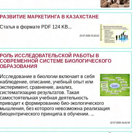
РАЗВИТИЕ МАРКЕТИНГА В КАЗАХСТАНЕ
Статья в формате PDF 124 KB...
23 07 2026 15:10:21
РОЛЬ ИССЛЕДОВАТЕЛЬСКОЙ РАБОТЫ В
СОВРЕМЕННОЙ СИСТЕМЕ БИОЛОГИЧЕСКОГО
ОБРАЗОВАНИЯ
Исследование в биологии включает в себя
наблюдение, описание, учебный опыт или
эксперимент, сравнение, анализ,
систематизацию результатов. Такая
самостоятельная учебная деятельность
приводит к формированию био-экологического
мышления, без которого невозможна реализация
биоцентрического принципа в обучении. ...
22 07 2026 16:41:54