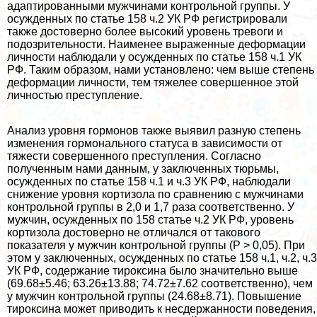
адаптированными мужчинами контрольной группы. У
осужденных по статье 158 ч.2 УК РФ регистрировали
также достоверно более высокий уровень тревоги и
подозрительности. Наименее выраженные деформации
личности наблюдали у осужденных по статье 158 ч.1 УК
РФ. Таким образом, нами установлено: чем выше степень
деформации личности, тем тяжелее совершенное этой
личностью преступление.
Анализ уровня гормонов также выявил разную степень
изменения гормонального статуса в зависимости от
тяжести совершенного преступления. Согласно
полученным нами данным, у заключенных тюрьмы,
осужденных по статье 158 ч.1 и ч.3 УК РФ, наблюдали
снижение уровня кортизола по сравнению с мужчинами
контрольной группы в 2,0 и 1,7 раза соответственно. У
мужчин, осужденных по 158 статье ч.2 УК РФ, уровень
кортизола достоверно не отличался от такового
показателя у мужчин контрольной группы (Р > 0,05). При
этом у заключенных, осужденных по статье 158 ч.1, ч.2, ч.3
УК РФ, содержание тироксина было значительно выше
(69.68±5.46; 63.26±13.88; 74.72±7.62 соответственно), чем
у мужчин контрольной группы (24.68±8.71). Повышение
тироксина может приводить к несдержанности поведения,