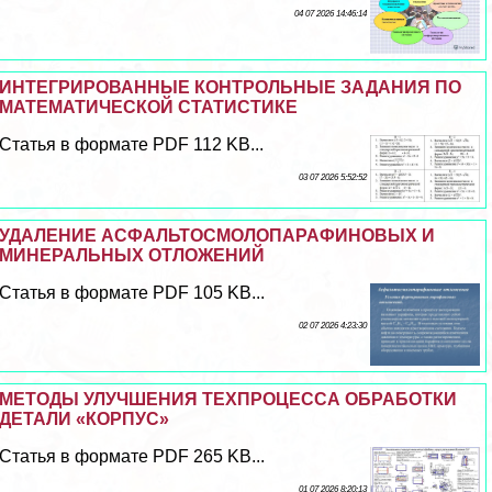
04 07 2026 14:46:14
ИНТЕГРИРОВАННЫЕ КОНТРОЛЬНЫЕ ЗАДАНИЯ ПО
МАТЕМАТИЧЕСКОЙ СТАТИСТИКЕ
Статья в формате PDF 112 KB...
03 07 2026 5:52:52
УДАЛЕНИЕ АСФАЛЬТОСМОЛОПАРАФИНОВЫХ И
МИНЕРАЛЬНЫХ ОТЛОЖЕНИЙ
Статья в формате PDF 105 KB...
02 07 2026 4:23:30
МЕТОДЫ УЛУЧШЕНИЯ ТЕХПРОЦЕССА ОБРАБОТКИ
ДЕТАЛИ «КОРПУС»
Статья в формате PDF 265 KB...
01 07 2026 8:20:13