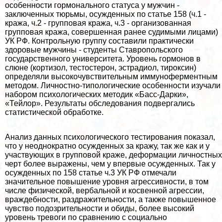
особенности гормонального статуса у мужчин -
заключенных тюрьмы, осужденных по статье 158 (ч.1 -
кража, ч.2 - групповая кража, ч.3 - организованная
групповая кража, совершенная ранее судимыми лицами)
УК РФ. Контрольную группу составили пpaктически
здоровые мужчины - студенты Ставропольского
государственного университета. Уровень гормонов в
слюне (кортизол, тестостерон, эстрадиол, тироксин)
определяли высокочувствительным иммуноферментным
методом. Личностно-типологические особенности изучали
набором психологических методик «Басс-Дарки»,
«Тейлор». Результаты обследования подвергались
статистической обработке.
Анализ данных психологического тестирования показал,
что у неоднократно осужденных за кражу, так же как и у
участвующих в групповой краже, деформации личностных
черт более выражены, чем у впервые осужденных. Так у
осужденных по 158 статье ч.3 УК РФ отмечали
значительное повышение уровня агрессивности, в том
числе физической, вербальной и косвенной агрессии,
враждебности, раздражительности, а также повышенное
чувство подозрительности и обиды, более высокий
уровень тревоги по сравнению с социально