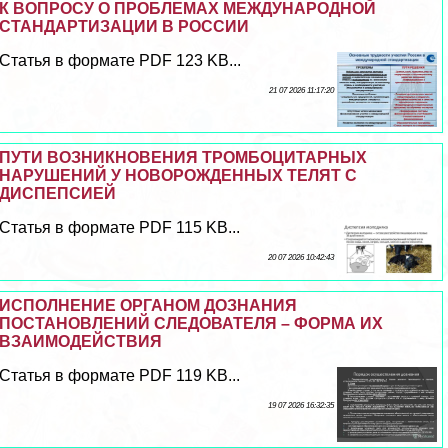
К ВОПРОСУ О ПРОБЛЕМАХ МЕЖДУНАРОДНОЙ
СТАНДАРТИЗАЦИИ В РОССИИ
Статья в формате PDF 123 KB...
21 07 2026 11:17:20
ПУТИ ВОЗНИКНОВЕНИЯ ТРОМБОЦИТАРНЫХ
НАРУШЕНИЙ У НОВОРОЖДЕННЫХ ТЕЛЯТ С
ДИСПЕПСИЕЙ
Статья в формате PDF 115 KB...
20 07 2026 10:42:43
ИСПОЛНЕНИЕ ОРГАНОМ ДОЗНАНИЯ
ПОСТАНОВЛЕНИЙ СЛЕДОВАТЕЛЯ – ФОРМА ИХ
ВЗАИМОДЕЙСТВИЯ
Статья в формате PDF 119 KB...
19 07 2026 16:32:35