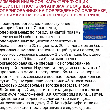
ИЗМЕНИЯ ИНДЕКСОВ, ХАРАКТЕРИЗУЮЩИХ
РЕЗИСТЕНТНОСТЬ ОРГАНИЗМА, У БОЛЬНЫХ,
ОПЕРИРОВАННЫХ НА ПОВРЕЖДЕННОЙ СЕЛЕЗЕНКЕ,
В БЛИЖАЙШЕМ ПОСЛЕОПЕРАЦИОННОМ ПЕРИОДЕ
Проведено ретроспективное изучение
историй болезней 71 пациента,
оперированных по поводу закрытой травмы
селезенки.Из общего количества
оперированных пациентов спленэктомия
была выполнена 25 пациентам, 26 – спленэктомия была
дополнена аутолиентрaнcплантаций путем пересадки
кусочков селезенки размером 1,5 см3 в ткань большого
сальника, а 20 больным были выполнены
органосохраняющие операции с использованием
лазерной техники. Изучение исследуемых показателей
проводили в момент поступления больных, на первые,
третьи, пятые, седьмые и десятые послеоперационные
сутки. Группу сравнения составили 46 относительно
здоровых добровольцев того же возраста и пола.
Лейкоцитарный индекс интоксикации рассчитывали по
формуле предложенной В.К. Островским и Ю.М. Свитич.
Кроме того определялись лейкоцитарный индекс
интоксикации по индексу Я.Я. Кальф-Калифа, а так же
индекс резистентности организма и индекс сдвига