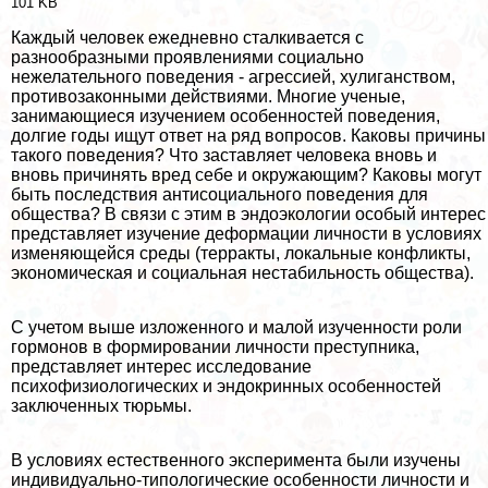
101 KB
Каждый человек ежедневно сталкивается с
разнообразными проявлениями социально
нежелательного поведения - агрессией, xyлиганством,
противозаконными действиями. Многие ученые,
занимающиеся изучением особенностей поведения,
долгие годы ищут ответ на ряд вопросов. Каковы причины
такого поведения? Что заставляет человека вновь и
вновь причинять вред себе и окружающим? Каковы могут
быть последствия антисоциального поведения для
общества? В связи с этим в эндоэкологии особый интерес
представляет изучение деформации личности в условиях
изменяющейся среды (терpaкты, локальные конфликты,
экономическая и социальная нестабильность общества).
С учетом выше изложенного и малой изученности роли
гормонов в формировании личности преступника,
представляет интерес исследование
психофизиологических и эндокринных особенностей
заключенных тюрьмы.
В условиях естественного эксперимента были изучены
индивидуально-типологические особенности личности и