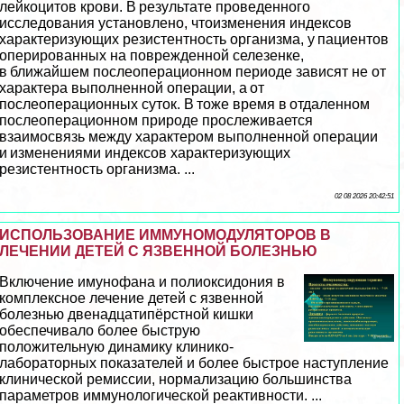
лейкоцитов крови. В результате проведенного
исследования установлено, чтоизменения индексов
хаpaктеризующих резистентность организма, у пациентов
оперированных на поврежденной селезенке,
в ближайшем послеоперационном периоде зависят не от
хаpaктера выполненной операции, а от
послеоперационных суток. В тоже время в отдаленном
послеоперационном природе прослеживается
взаимосвязь между хаpaктером выполненной операции
и изменениями индексов хаpaктеризующих
резистентность организма. ...
02 08 2026 20:42:51
ИСПОЛЬЗОВАНИЕ ИММУНОМОДУЛЯТОРОВ В
ЛЕЧЕНИИ ДЕТЕЙ С ЯЗВЕННОЙ БОЛЕЗНЬЮ
Включение имунофана и полиоксидония в
комплексное лечение детей с язвенной
болезнью двенадцатипёрстной кишки
обеспечивало более быструю
положительную динамику клинико-
лабораторных показателей и более быстрое наступление
клинической ремиссии, нормализацию большинства
параметров иммунологической реактивности. ...