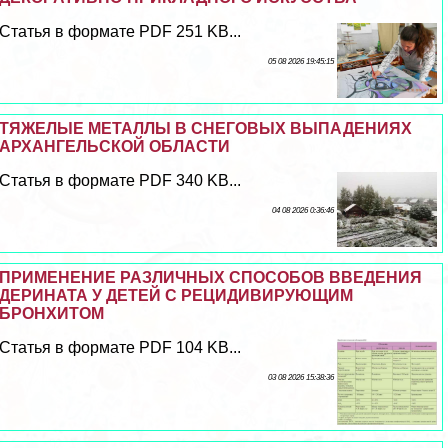
Статья в формате PDF 251 KB...
05 08 2026 19:45:15
ТЯЖЕЛЫЕ МЕТАЛЛЫ В СНЕГОВЫХ ВЫПАДЕНИЯХ
АРХАНГЕЛЬСКОЙ ОБЛАСТИ
Статья в формате PDF 340 KB...
04 08 2026 0:36:46
ПРИМЕНЕНИЕ РАЗЛИЧНЫХ СПОСОБОВ ВВЕДЕНИЯ
ДЕРИНАТА У ДЕТЕЙ С РЕЦИДИВИРУЮЩИМ
БРОНХИТОМ
Статья в формате PDF 104 KB...
03 08 2026 15:38:36